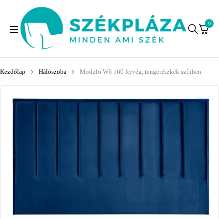
0
Kezdőlap
Hálószoba
Modulo W6 160 fejvég, tengerészkék színben