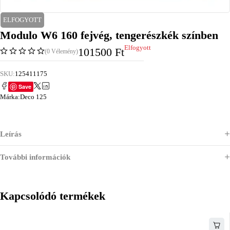
ELFOGYOTT
Modulo W6 160 fejvég, tengerészkék színben
Elfogyott
101500
Ft
(0 Vélemény)
SKU:
125411175
Save
Márka:
Deco 125
Leírás
További információk
Kapcsolódó termékek