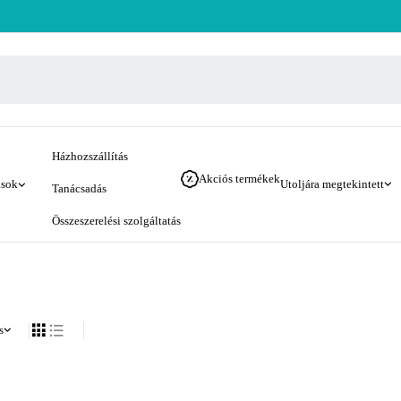
Házhozszállítás
Akciós termékek
ások
Utoljára megtekintett
Tanácsadás
Összeszerelési szolgáltatás
s