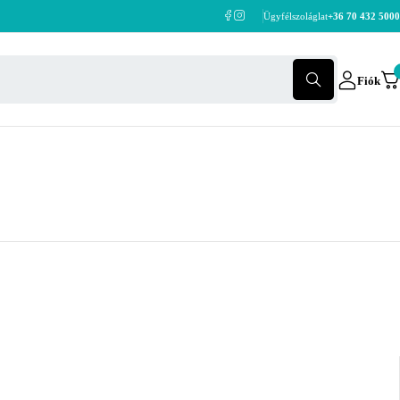
Ügyfélszoláglat
+36 70 432 5000
Fiók