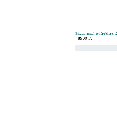
Bisztró asztal, fehér/fekete,
48900
Ft