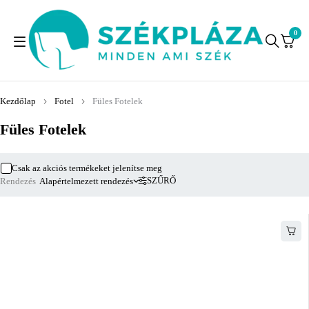
0
Kezdőlap
Fotel
Füles Fotelek
Füles Fotelek
Csak az akciós termékeket jelenítse meg
SZŰRŐ
Rendezés
Alapértelmezett rendezés