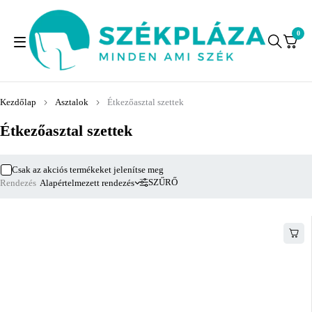
0
Kezdőlap
Asztalok
Étkezőasztal szettek
Étkezőasztal szettek
Csak az akciós termékeket jelenítse meg
SZŰRŐ
Rendezés
Alapértelmezett rendezés