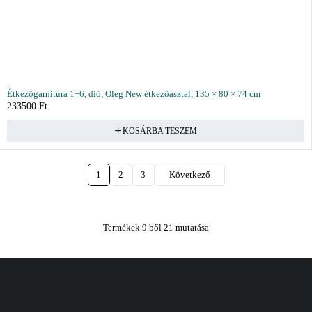
Étkezőgarnitúra 1+6, dió, Oleg New étkezőasztal, 135 × 80 × 74 cm
233500
Ft
KOSÁRBA TESZEM
1
2
3
Következő
Termékek 9 ből 21 mutatása
Vásárlás
Információ
Fiók
Kívánságlista
Gyakori kérdések
Kosár