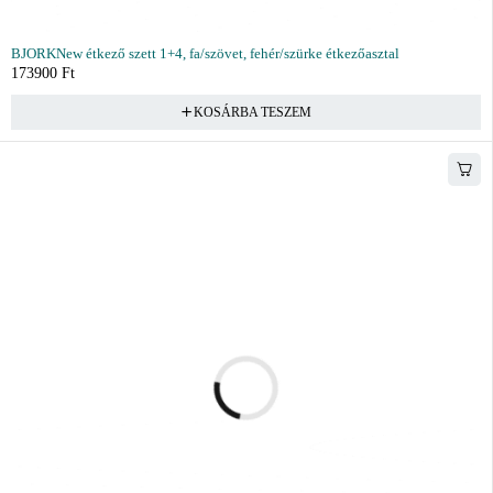
BJORKNew étkező szett 1+4, fa/szövet, fehér/szürke étkezőasztal
173900
Ft
KOSÁRBA TESZEM