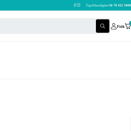
Ügyfélszoláglat
+36 70 432 5000
Fiók