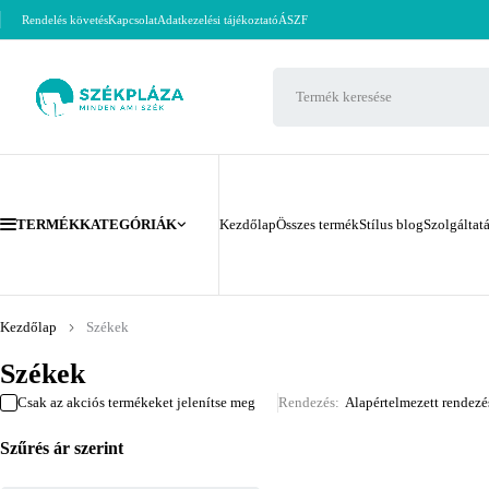
Rendelés követés
Kapcsolat
Adatkezelési tájékoztató
ÁSZF
TERMÉKKATEGÓRIÁK
Kezdőlap
Összes termék
Stílus blog
Szolgáltat
Kezdőlap
Székek
Székek
Csak az akciós termékeket jelenítse meg
Rendezés
Alapértelmezett rendezé
Szűrés ár szerint