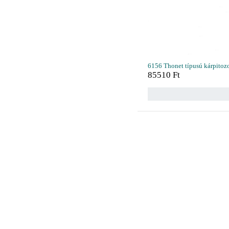
6156 Thonet típusú kárpitozot
85510
Ft