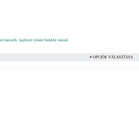
t karszék, hajlított tömör bükkfa vázzal
OPCIÓK VÁLASZTÁSA