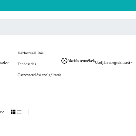
Házhozszállítás
Akciós termékek
ások
Utoljára megtekintett
Tanácsadás
Összeszerelési szolgáltatás
s