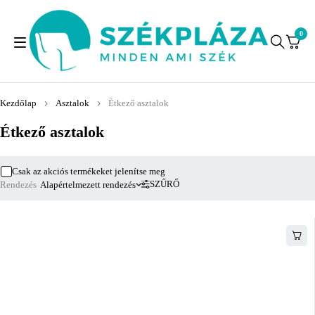
0
Kezdőlap
Asztalok
Étkező asztalok
Étkező asztalok
Csak az akciós termékeket jelenítse meg
SZŰRŐ
Rendezés
Alapértelmezett rendezés