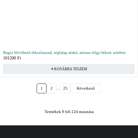
Bagio bővíthető étkezőasztal, téglalap alakú, artisan tölgy/fekete színben
101200
Ft
KOSÁRBA TESZEM
…
1
2
25
Következő
Termékek 9 ből 224 mutatása