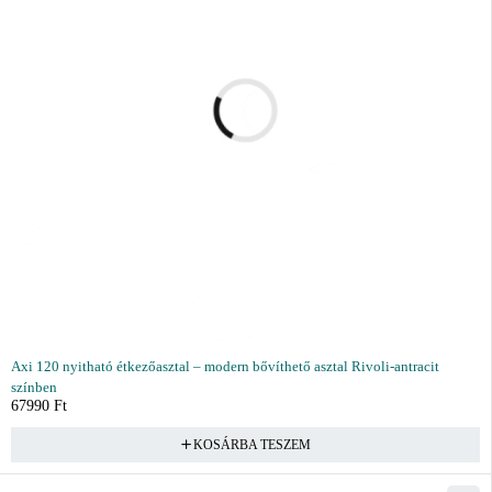
Axi 120 nyitható étkezőasztal – modern bővíthető asztal Rivoli-antracit
színben
67990
Ft
KOSÁRBA TESZEM