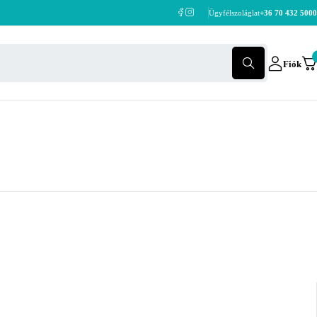
Ügyfélszoláglat
+36 70 432 5000
Fiók