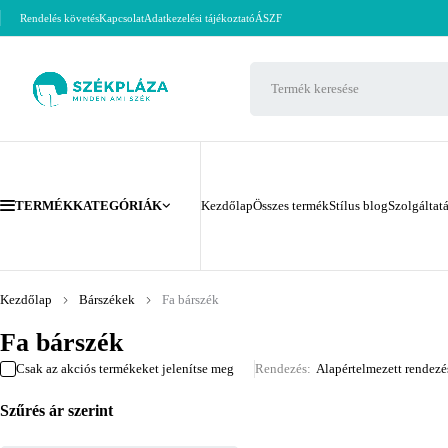
Rendelés követés
Kapcsolat
Adatkezelési tájékoztató
ÁSZF
TERMÉKKATEGÓRIÁK
Kezdőlap
Összes termék
Stílus blog
Szolgáltat
Kezdőlap
Bárszékek
Fa bárszék
Fa bárszék
Csak az akciós termékeket jelenítse meg
Rendezés
Alapértelmezett rendezé
Szűrés ár szerint