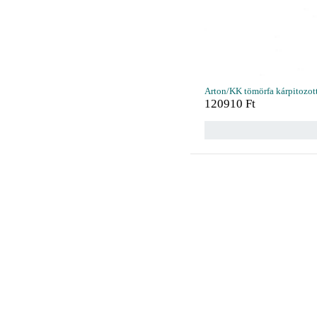
Arton/KK tömörfa kárpitozot
120910
Ft