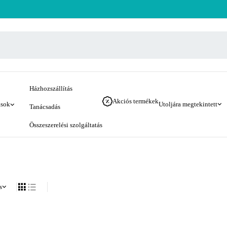
Házhozszállítás
Akciós termékek
ások
Utoljára megtekintett
Tanácsadás
Összeszerelési szolgáltatás
s