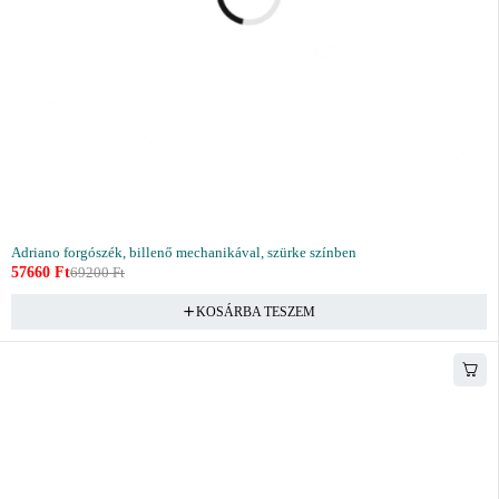
Adriano forgószék, billenő mechanikával, szürke színben
57660
Ft
69200
Ft
KOSÁRBA TESZEM