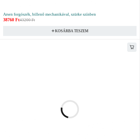
Arsen forgószék, billenő mechanikával, szürke színben
38760
Ft
43200
Ft
KOSÁRBA TESZEM