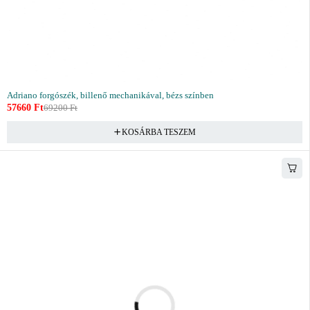
Adriano forgószék, billenő mechanikával, bézs színben
57660
Ft
69200
Ft
KOSÁRBA TESZEM