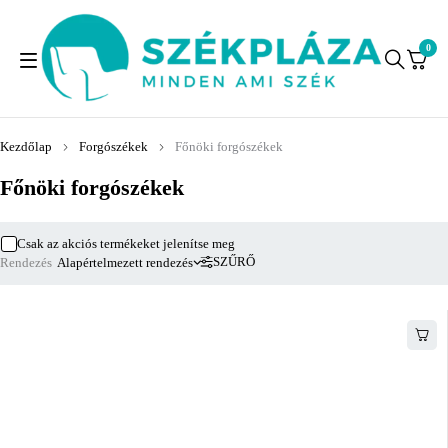
0
Kezdőlap
Forgószékek
Főnöki forgószékek
Főnöki forgószékek
Csak az akciós termékeket jelenítse meg
SZŰRŐ
Rendezés
Alapértelmezett rendezés