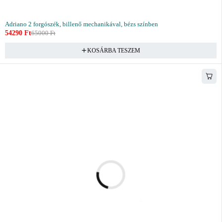
Adriano 2 forgószék, billenő mechanikával, bézs színben
54290
Ft
65000
Ft
KOSÁRBA TESZEM