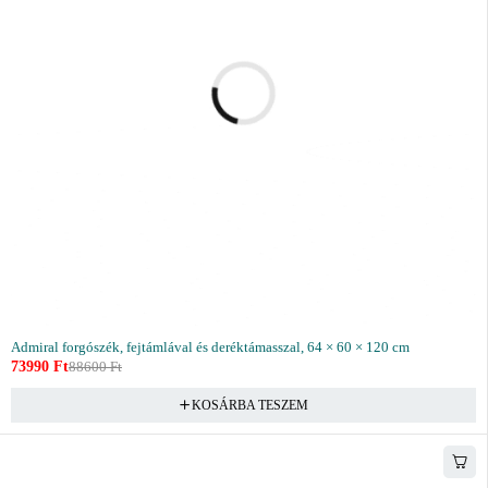
Admiral forgószék, fejtámlával és deréktámasszal, 64 × 60 × 120 cm
73990
Ft
88600
Ft
KOSÁRBA TESZEM