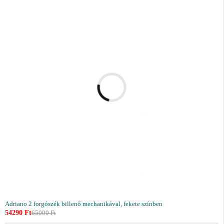
Adriano 2 forgószék billenő mechanikával, fekete színben
54290
Ft
65000
Ft