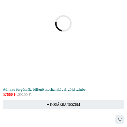
Adriano forgószék, billenő mechanikával, zöld színben
57660
Ft
69200
Ft
KOSÁRBA TESZEM