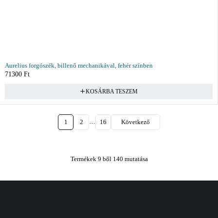
Aurelius forgószék, billenő mechanikával, fehér színben
71300
Ft
KOSÁRBA TESZEM
…
1
2
16
Következő
Termékek 9 ből 140 mutatása
Vásárlás
Információ
Fiók
Kívánságlista
Gyakori kérdések
Kosár