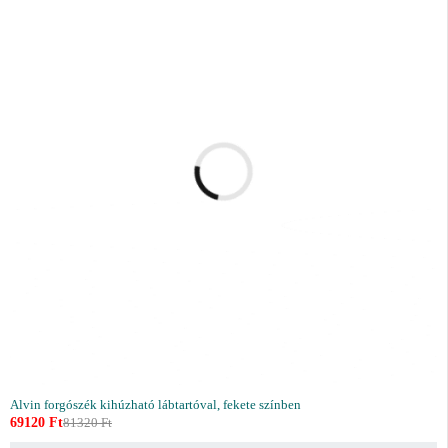
Alvin forgószék kihúzható lábtartóval, fekete színben
69120
Ft
81320
Ft