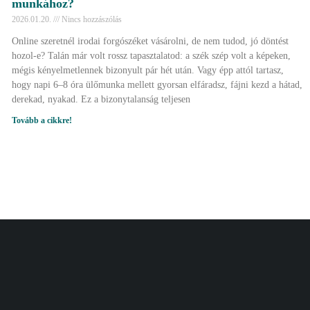
munkához?
2026.01.20.
Nincs hozzászólás
Online szeretnél irodai forgószéket vásárolni, de nem tudod, jó döntést
hozol-e? Talán már volt rossz tapasztalatod: a szék szép volt a képeken,
mégis kényelmetlennek bizonyult pár hét után. Vagy épp attól tartasz,
hogy napi 6–8 óra ülőmunka mellett gyorsan elfáradsz, fájni kezd a hátad,
derekad, nyakad. Ez a bizonytalanság teljesen
Tovább a cikkre!
Elérhetőség
Maxcity
Hétfő - Péntek
örökbálint 2045
10:00 - 16:00