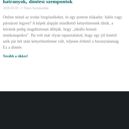
hátrányok, döntési szempontok
2026.03.03.
Nincs hozzászólás
Online nézed az irodai forgószékeket, és egy ponton elakadsz: hálós vagy
párnázott legyen? A képek alapján mindkettő kényelmesnek tűnik, a
leírások pedig magabiztosan állítják, hogy „ideális hosszú
munkanapokra”. Ha volt már olyan tapasztalatod, hogy egy jól kinéző
szék pár hét után kényelmetlenné vált, teljesen érthető a bizonytalanság.
Ez a döntés
Tovább a cikkre!
Vásárlás
Információ
Kívánságlista
Gyakori kérdések