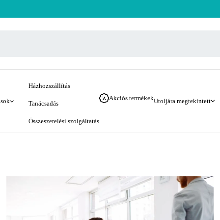
Házhozszállítás
Akciós termékek
ások
Utoljára megtekintett
Tanácsadás
Összeszerelési szolgáltatás