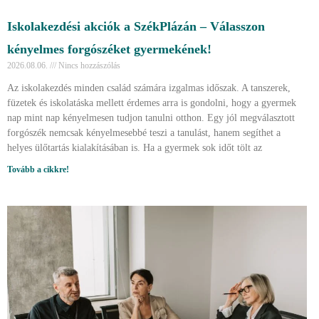
Iskolakezdési akciók a SzékPlázán – Válasszon
kényelmes forgószéket gyermekének!
2026.08.06.
Nincs hozzászólás
Az iskolakezdés minden család számára izgalmas időszak. A tanszerek,
füzetek és iskolatáska mellett érdemes arra is gondolni, hogy a gyermek
nap mint nap kényelmesen tudjon tanulni otthon. Egy jól megválasztott
forgószék nemcsak kényelmesebbé teszi a tanulást, hanem segíthet a
helyes ülőtartás kialakításában is. Ha a gyermek sok időt tölt az
Tovább a cikkre!