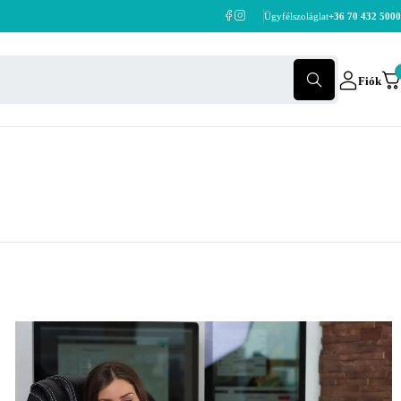
Ügyfélszoláglat
+36 70 432 5000
Fiók