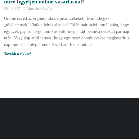
mire figyeljen online vásárlásnál?
2026.01.27.
Nincs hozzászólás
Online nézed az ergonomikus irodai székeket, de mindegyik
„tökéletesnek” tűnik a leírás alapján? Talán már belefutottál abba, hogy
egy szék papíron ergonomikus volt, mégis fájt benne a derekad pár nap
után. Vagy épp attól tartasz, hogy egy rossz döntés évekre megkeseríti a
napi munkát, főleg home office-ban. Ez az online
Tovább a cikkre!
Fiók
Cím
Kosár
Bellamo Premium 
Tópark utca 1/A, T