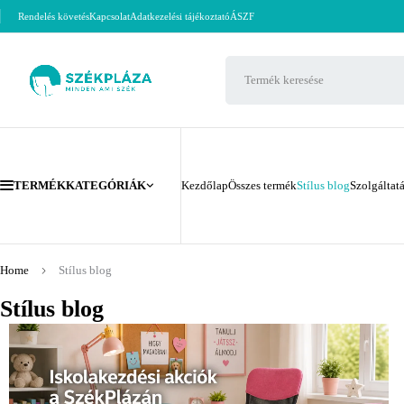
Rendelés követés
Kapcsolat
Adatkezelési tájékoztató
ÁSZF
TERMÉKKATEGÓRIÁK
Kezdőlap
Összes termék
Stílus blog
Szolgáltat
Home
Stílus blog
Stílus blog