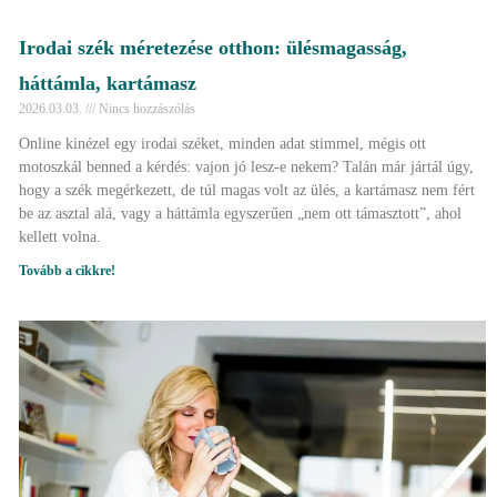
Irodai szék méretezése otthon: ülésmagasság,
háttámla, kartámasz
2026.03.03.
Nincs hozzászólás
Online kinézel egy irodai széket, minden adat stimmel, mégis ott
motoszkál benned a kérdés: vajon jó lesz-e nekem? Talán már jártál úgy,
hogy a szék megérkezett, de túl magas volt az ülés, a kartámasz nem fért
be az asztal alá, vagy a háttámla egyszerűen „nem ott támasztott”, ahol
kellett volna.
Tovább a cikkre!