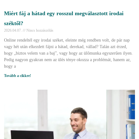
Miért fáj a hátad egy rosszul megválasztott irodai
széktől?
2026.04.07.
Nincs hozzászólás
Online rendeltél egy irodai széket, eleinte még rendben volt, de pár nap
vagy hét után elkezdett fájni a hátad, derekad, vállad? Talán azt érzed,
hogy „biztos velem van a baj”, vagy hogy az ülőmunka egyszerűen ilyen.
Pedig nagyon gyakran nem az ülés ténye okozza a problémát, hanem az,
hogy a
Tovább a cikkre!