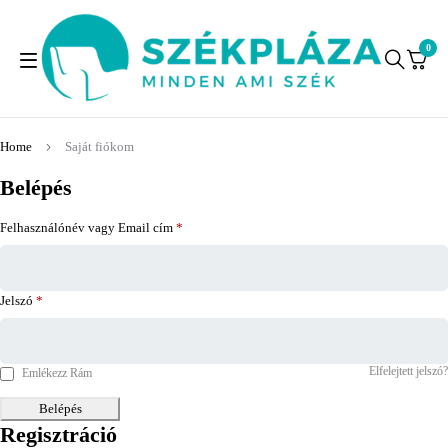
0
Home
Saját fiókom
Belépés
Felhasználónév vagy Email cím
*
Jelszó
*
Elfelejtett jelszó?
Emlékezz Rám
Belépés
Regisztráció