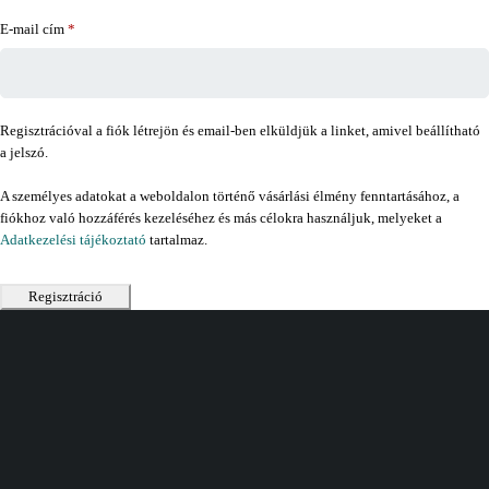
E-mail cím
*
Regisztrációval a fiók létrejön és email-ben elküldjük a linket, amivel beállítható
a jelszó.
A személyes adatokat a weboldalon történő vásárlási élmény fenntartásához, a
fiókhoz való hozzáférés kezeléséhez és más célokra használjuk, melyeket a
Adatkezelési tájékoztató
tartalmaz.
Regisztráció
Vásárlás
Információ
Fiók
Kívánságlista
Gyakori kérdések
Kosár
Akciók
Rendelés követés
Fiókom
Összes termék
Szállítás
Rendeléseim