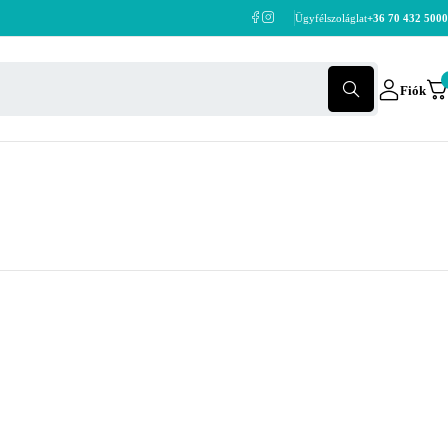
Ügyfélszoláglat
+36 70 432 5000
Fiók