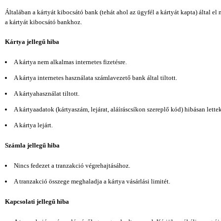
Általában a kártyát kibocsátó bank (tehát ahol az ügyfél a kártyát kapta) által e
a kártyát kibocsátó bankhoz.
Kártya jellegű hiba
A kártya nem alkalmas internetes fizetésre.
A kártya internetes használata számlavezető bank által tiltott.
A kártyahasználat tiltott.
A kártyaadatok (kártyaszám, lejárat, aláíráscsíkon szereplő kód) hibásan lett
A kártya lejárt.
Számla jellegű hiba
Nincs fedezet a tranzakció végrehajtásához.
A tranzakció összege meghaladja a kártya vásárlási limitét.
Kapcsolati jellegű hiba