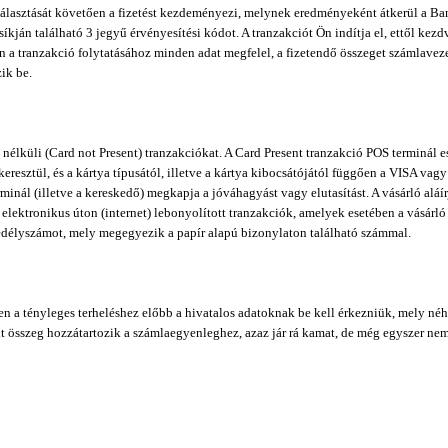
 választását követően a fizetést kezdeményezi, melynek eredményeként átkerül a Ba
csíkján található 3 jegyű érvényesítési kódot. A tranzakciót Ön indítja el, ettől k
ben a tranzakció folytatásához minden adat megfelel, a fizetendő összeget számlavez
ik be.
 nélküli (Card not Present) tranzakciókat. A Card Present tranzakció POS terminál e
resztül, és a kártya típusától, illetve a kártya kibocsátójától függően a VISA vagy
minál (illetve a kereskedő) megkapja a jóváhagyást vagy elutasítást. A vásárló aláí
az elektronikus úton (internet) lebonyolított tranzakciók, amelyek esetében a vásárló
gedélyszámot, mely megegyezik a papír alapú bizonylaton található számmal.
en a tényleges terheléshez előbb a hivatalos adatoknak be kell érkezniük, mely néhá
glalt összeg hozzátartozik a számlaegyenleghez, azaz jár rá kamat, de még egyszer nem