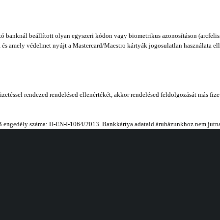
ó banknál beállított olyan egyszeri kódon vagy biometrikus azonosításon (arcfelis
n, és amely védelmet nyújt a Mastercard/Maestro kártyák jogosulatlan használata el
fizetéssel rendezed rendelésed ellenértékét, akkor rendelésed feldolgozását más f
MNB engedély száma: H-EN-I-1064/2013. Bankkártya adataid áruházunkhoz nem jutna
Fiók
Cím
Kosár
Bellamo Premium 
Tópark utca 1/A, T
Fiókom
Magyarország
Rendeléseim