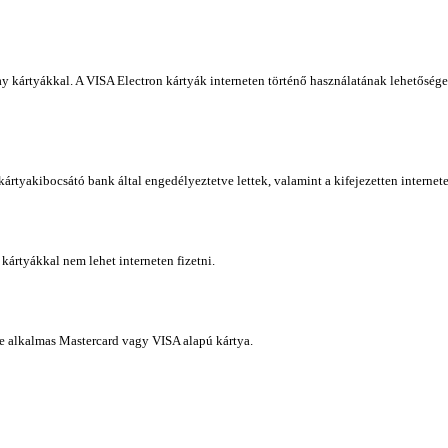
y kártyákkal. A VISA Electron kártyák interneten történő használatának lehetősége 
ártyakibocsátó bank által engedélyeztetve lettek, valamint a kifejezetten internet
kártyákkal nem lehet interneten fizetni.
sre alkalmas Mastercard vagy VISA alapú kártya.