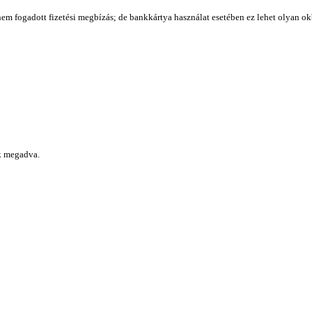
l nem fogadott fizetési megbízás; de bankkártya használat esetében ez lehet olyan o
ek megadva.