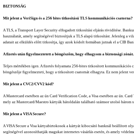
BIZTONSÁG
Mit jelent a VeriSign és a 256 bites titkosítású TLS kommunikációs csatorna?
A TLS, a Transport Layer Security elfogadott titkosítási eljárás rövidítése. Ban
használatát, amely segítségével biztosítjuk a TLS alapú titkosítást. Jelenleg a 
adatait az elküldés előtt titkosítja, így azok kódolt formában jutnak el a CIB B
A fizetés után figyelmeztetett a böngészőm, hogy elhagyom a biztonsági zónát.
Teljes mértékben igen. A fizetés folyamata 256-bites titkosított kommunikációs c
böngészője figyelmezteti, hogy a titkosított csatornát elhagyta. Ez nem jelent ves
Mit jelent a CVC2/CVV2 kód?
A Mastercard esetében az ún Card Verification Code, a Visa esetében az ún. Car
mely az Mastercard/Maestro kártyák hátoldalán található számsor utolsó három s
Mit jelent a VISA Secure?
A VISA Secure a Visa kártyabirtokosok a kártyát kibocsátó banknál beállított ol
segítségével azonosíthatják magukat internetes vásárlás esetén, és amely védelme