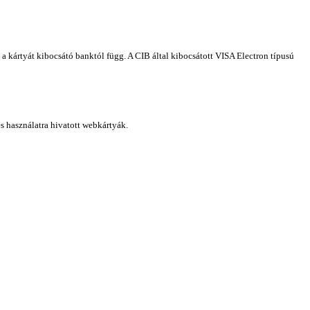
a kártyát kibocsátó banktól függ. A CIB által kibocsátott VISA Electron típusú
es használatra hivatott webkártyák.