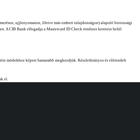
merésen, ujjlenyomaton, illetve más emberi tulajdonságon) alapuló biztonsági
len. A CIB Bank elfogadja a Mastercard ID Check rendszer keretein belül
izetési módokhoz képest hamarabb megkezdjük. Készlethiányos és előrendelt
k el.
Elérhetőség
Maxcity
Hétfő - Péntek
örökbálint 2045
10:00 - 16:00
+36 70 432 5000