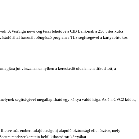
 védi. A VeriSign nevű cég teszi lehetővé a CIB Bank-nak a 256 bites kulcs
 vásárló által használt böngésző program a TLS segítségével a kártyabirtokos
nlapjára jut vissza, amennyiben a kereskedő oldala nem titkosított, a
, melynek segítségével megállapítható egy kártya valódisága. Az ún. CVC2 kódot,
 illetve más emberi tulajdonságon) alapuló biztonsági ellenőrzése, mely
ecure rendszer keretein belül kibocsátott kártyákat.