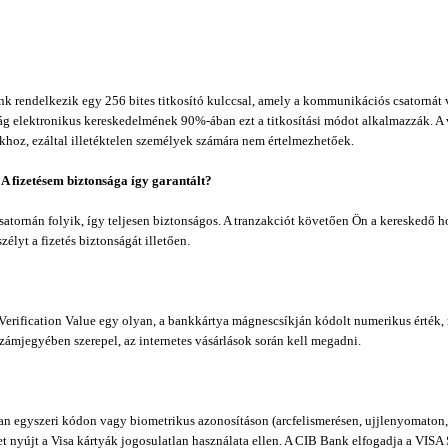
kunk rendelkezik egy 256 bites titkosító kulccsal, amely a kommunikációs csatornát
világ elektronikus kereskedelmének 90%-ában ezt a titkosítási módot alkalmazzák. A
ankhoz, ezáltal illetéktelen személyek számára nem értelmezhetőek.
 A fizetésem biztonsága így garantált?
satornán folyik, így teljesen biztonságos. A tranzakciót követően Ön a kereskedő ho
zélyt a fizetés biztonságát illetően.
d Verification Value egy olyan, a bankkártya mágnescsíkján kódolt numerikus érték
zámjegyében szerepel, az internetes vásárlások során kell megadni.
yan egyszeri kódon vagy biometrikus azonosításon (arcfelismerésen, ujjlenyomaton,
t nyújt a Visa kártyák jogosulatlan használata ellen. A CIB Bank elfogadja a VISA S