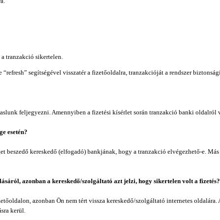
a.
a tranzakció sikertelen.
 “refresh” segítségével visszatér a fizetőoldalra, tranzakcióját a rendszer biztonsá
lunk feljegyezni. Amennyiben a fizetési kísérlet során tranzakció banki oldalról v
ége esetén?
zeget beszedő kereskedő (elfogadó) bankjának, hogy a tranzakció elvégezhető-e. Má
áról, azonban a kereskedő/szolgáltató azt jelzi, hogy sikertelen volt a fizetés?
fizetőoldalon, azonban Ön nem tért vissza kereskedő/szolgáltató internetes oldalára
sra kerül.