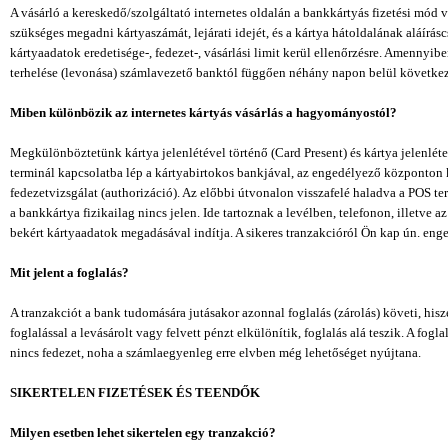
A vásárló a kereskedő/szolgáltató internetes oldalán a bankkártyás fizetési mód
szükséges megadni kártyaszámát, lejárati idejét, és a kártya hátoldalának aláírás
kártyaadatok eredetisége-, fedezet-, vásárlási limit kerül ellenőrzésre. Amennyi
terhelése (levonása) számlavezető banktól függően néhány napon belül következ
Miben különbözik az internetes kártyás vásárlás a hagyományostól?
Megkülönböztetünk kártya jelenlétével történő (Card Present) és kártya jelenléte
terminál kapcsolatba lép a kártyabirtokos bankjával, az engedélyező központon ke
fedezetvizsgálat (authorizáció). Az előbbi útvonalon visszafelé haladva a POS ter
a bankkártya fizikailag nincs jelen. Ide tartoznak a levélben, telefonon, illetve 
bekért kártyaadatok megadásával indítja. A sikeres tranzakcióról Ön kap ún. en
Mit jelent a foglalás?
A tranzakciót a bank tudomására jutásakor azonnal foglalás (zárolás) követi, hisz
foglalással a levásárolt vagy felvett pénzt elkülönítik, foglalás alá teszik. A fo
nincs fedezet, noha a számlaegyenleg erre elvben még lehetőséget nyújtana.
SIKERTELEN FIZETÉSEK ÉS TEENDŐK
Milyen esetben lehet sikertelen egy tranzakció?