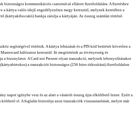
nk biztonságos kommunikációs csatornával ellátott fizetőoldalára. A fizetéshez
ezdve a kártya valós idejű engedélyezésen megy keresztül, melynek keretében a
ető (kártyakibocsátó) bankja zárolja a kártyáján. Az összeg számlán történő
szköz segítségével történik. A kártya lehúzását és a PIN kód beütését követően a
 Mastercard hálózaton keresztül. Itt megtörténik az érvényesség és
rja a bizonylatot. A Card not Present olyan tranzakció, melynek lebonyolításakor
 (kártyabirtokos) a tranzakciót biztonságos (256 bites titkosítású) fizetőoldalon
ny napot igénybe vesz és az alatt a vásárolt összeg újra elkölthető lenne. Ezért a
 költhető el. A foglalás biztosítja azon tranzakciók visszautasítását, melyre már