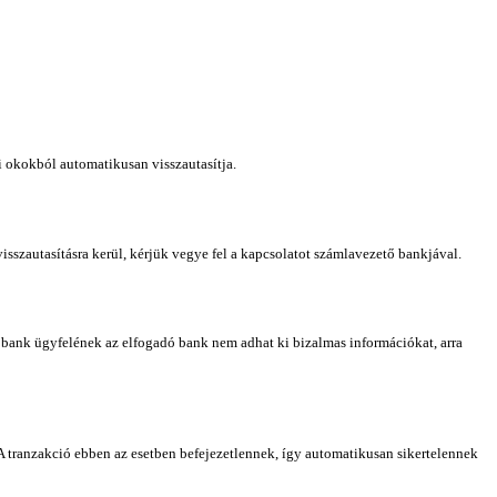
gi okokból automatikusan visszautasítja.
isszautasításra kerül, kérjük vegye fel a kapcsolatot számlavezető bankjával.
s bank ügyfelének az elfogadó bank nem adhat ki bizalmas információkat, arra
. A tranzakció ebben az esetben befejezetlennek, így automatikusan sikertelennek