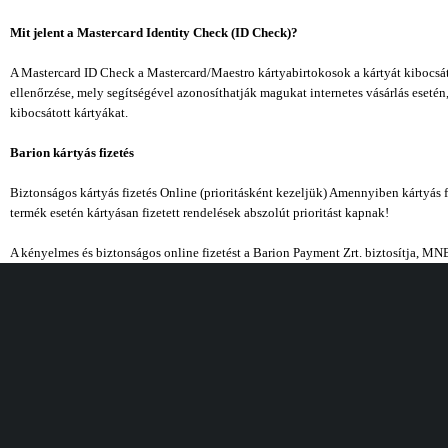
Mit jelent a Mastercard Identity Check (ID Check)?
A Mastercard ID Check a Mastercard/Maestro kártyabirtokosok a kártyát kibocsát
ellenőrzése, mely segítségével azonosíthatják magukat internetes vásárlás eseté
kibocsátott kártyákat.
Barion kártyás fizetés
Biztonságos kártyás fizetés Online (prioritásként kezeljük) Amennyiben kártyás 
termék esetén kártyásan fizetett rendelések abszolút prioritást kapnak!
A kényelmes és biztonságos online fizetést a Barion Payment Zrt. biztosítja, 
Vásárlás
Információ
Kívánságlista
Gyakori kérdések
Akciók
Rendelés követés
Összes termék
Szállítás