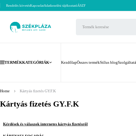
Rendelés követés
Kapcsolat
Adatkezelési tájékoztató
ÁSZF
TERMÉKKATEGÓRIÁK
Kezdőlap
Összes termék
Stílus blog
Szolgáltat
Home
Kártyás fizetés GY.F.K
Kártyás fizetés GY.F.K
Kérdések és válaszok internetes kártyás fizetésről