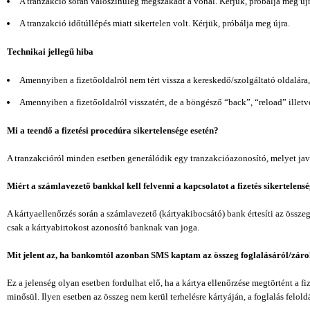
A tranzakció során valószínűleg megszakadt a vonal. Kérjük, próbálja meg újr
A tranzakció időtúllépés miatt sikertelen volt. Kérjük, próbálja meg újra.
Technikai jellegű hiba
Amennyiben a fizetőoldalról nem tért vissza a kereskedő/szolgáltató oldalára, 
Amennyiben a fizetőoldalról visszatért, de a böngésző “back”, “reload” illetve
Mi a teendő a fizetési procedúra sikertelensége esetén?
A tranzakcióról minden esetben generálódik egy tranzakcióazonosító, melyet javas
Miért a számlavezető bankkal kell felvenni a kapcsolatot a fizetés sikertelens
A kártyaellenőrzés során a számlavezető (kártyakibocsátó) bank értesíti az öss
csak a kártyabirtokost azonosító banknak van joga.
Mit jelent az, ha bankomtól azonban SMS kaptam az összeg foglalásáról/zárolás
Ez a jelenség olyan esetben fordulhat elő, ha a kártya ellenőrzése megtörtént a 
minősül. Ilyen esetben az összeg nem kerül terhelésre kártyáján, a foglalás feloldá