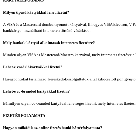
KÁRTYAELFOGADÁS
Milyen típusú kártyákkal lehet fizetni?
A VISA és a Mastercard dombornyomott kártyáival, ill. egyes VISA Electron, V Pa
bankkártya használható interneten történő vásárlásra.
Mely bankok kártyái alkalmasak internetes fizetésre?
Minden olyan VISA és Mastercard/Maestro kártyával, mely internetes fizetésre a k
Lehet-e vásárlókártyákkal fizetni?
Hűségpontokat tartalmazó, kereskedők/szolgáltatók által kibocsátott pontgyűjtő 
Lehet-e co-branded kártyákkal fizetni?
Bármilyen olyan co-branded kártyával lehetséges fizetni, mely internetes fizeté
FIZETÉS FOLYAMATA
Hogyan működik az online fizetés banki háttérfolyamata?