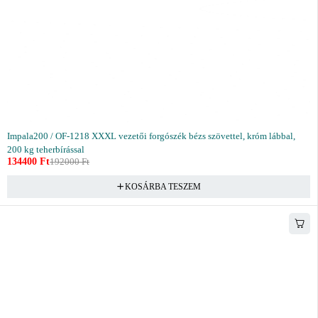
Impala200 / OF-1218 XXXL vezetői forgószék bézs szövettel, króm lábbal,
200 kg teherbírással
134400
Ft
192000
Ft
KOSÁRBA TESZEM