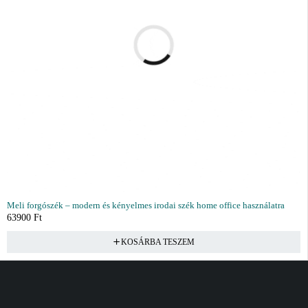
Meli forgószék – modern és kényelmes irodai szék home office használatra
63900
Ft
KOSÁRBA TESZEM
Vásárlás
Információ
Fiók