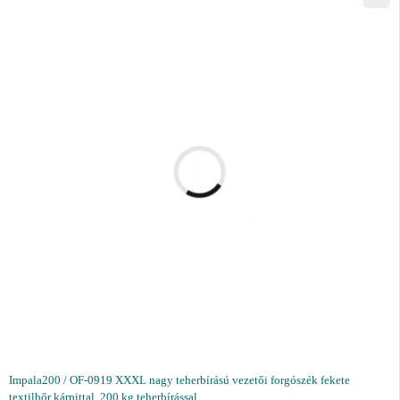
Impala200 / OF-0919 XXXL nagy teherbírású vezetői forgószék fekete
textilbőr kárpittal, 200 kg teherbírással