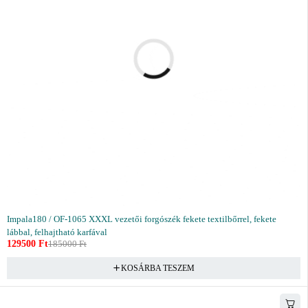
Impala180 / OF-1065 XXXL vezetői forgószék fekete textilbőrrel, fekete
lábbal, felhajtható karfával
129500
Ft
185000
Ft
KOSÁRBA TESZEM