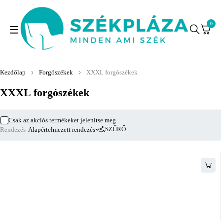
0
Kezdőlap
Forgószékek
XXXL forgószékek
XXXL forgószékek
Csak az akciós termékeket jelenítse meg
SZŰRŐ
Rendezés
Alapértelmezett rendezés