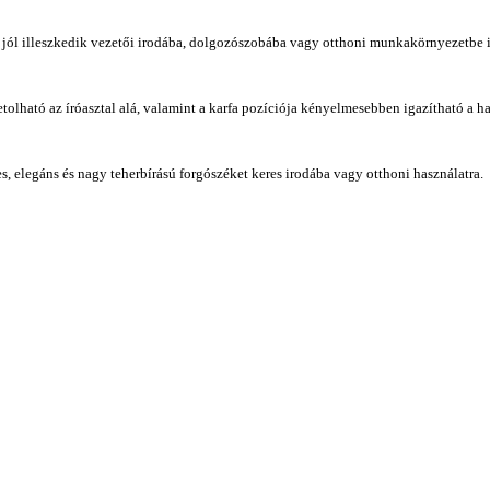
jól illeszkedik vezetői irodába, dolgozószobába vagy otthoni munkakörnyezetbe is. 
lható az íróasztal alá, valamint a karfa pozíciója kényelmesebben igazítható a hasz
s, elegáns és nagy teherbírású forgószéket keres irodába vagy otthoni használatra.