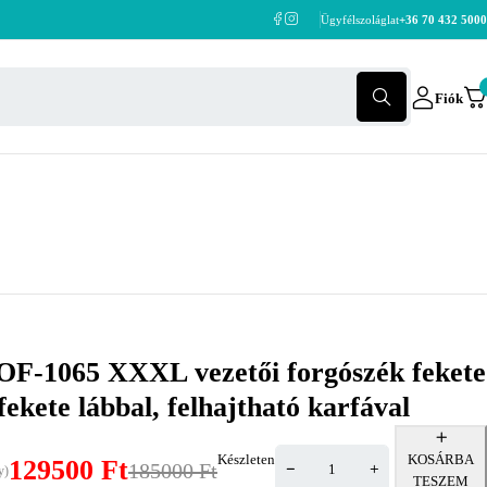
Ügyfélszoláglat
+36 70 432 5000
Fiók
 OF-1065 XXXL vezetői forgószék fekete
 fekete lábbal, felhajtható karfával
Készleten
KOSÁRBA
129500
Ft
185000
Ft
y)
TESZEM