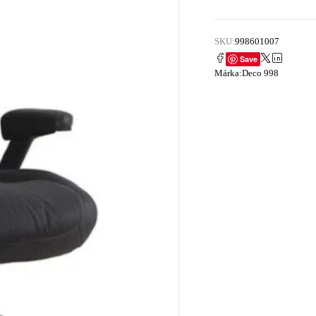
SKU:
998601007
Save
Márka:
Deco 998