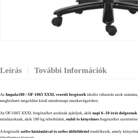
Leírás
További Információk
Az
Impala180 / OF-1065 XXXL vezetői forgószék
ideális választás azok számára,
megbízható megoldást kínál mindennapi munkavégzéshez.
Az OF-1065 XXXL forgószéket azoknak ajánljuk, akik
napi 6–10 órát dolgoznak
mindazoknak, akik 180 kg teherbírású,
stabil és kényelmes
forgószéket szeretnéne
A forgószék
széles háttámlával és széles ülőfelülettel
rendelkezik, amely kényelmes
ülésélményt biztosít.