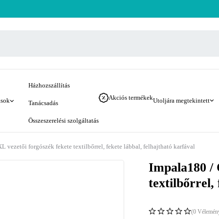
Házhozszállítás
Akciós termékek
ások
Utoljára megtekintett
Tanácsadás
Összeszerelési szolgáltatás
vezetői forgószék fekete textilbőrrel, fekete lábbal, felhajtható karfával
Impala180 /
textilbőrrel,
(0 Vélemén