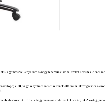
 akik egy masszív, kényelmes és nagy teherbírású irodai széket keresnek. A szék me
számítógép előtt, vagy kényelmes széket keresnek otthoni munkavégzéshez és iroda
k.
ebb üléspozíciót biztosít a hagyományos irodai székekhez képest. A vastag, puha p