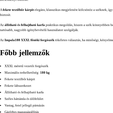
A
fekete textilbőr kárpit
elegáns, klasszikus megjelenést kölcsönöz a széknek, így 
biztosít.
Az
állítható és felhajtható karfa
praktikus megoldás, hiszen a szék könnyebben beto
tartósabb, nagyobb igénybevételű használatot szolgálják.
Az
Impala180 XXXL főnöki forgószék
tökéletes választás, ha minőségi, kényelme
Főbb jellemzők
XXXL méretű vezetői forgószék
Maximális terhelhetőség:
180 kg
Fekete textilbőr kárpit
Fekete lábszerkezet
Állítható és felhajtható karfa
Széles háttámla és ülőfelület
Vastag, fotel jellegű párnázás
Gázliftes magasságállítás