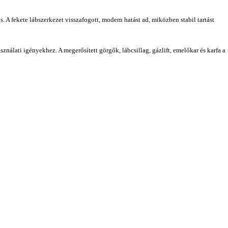
A fekete lábszerkezet visszafogott, modern hatást ad, miközben stabil tartást
nálati igényekhez. A megerősített görgők, lábcsillag, gázlift, emelőkar és karfa a