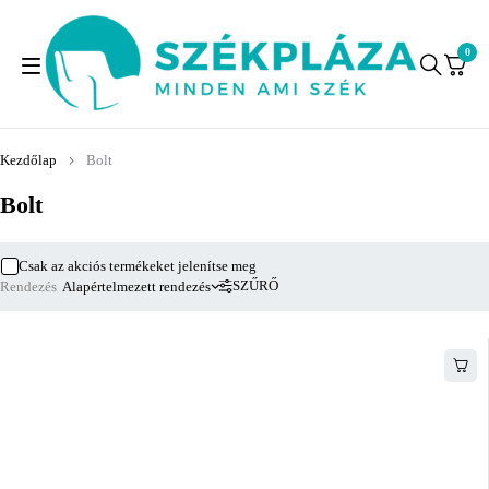
0
Kezdőlap
Bolt
Bolt
Csak az akciós termékeket jelenítse meg
SZŰRŐ
Rendezés
Alapértelmezett rendezés