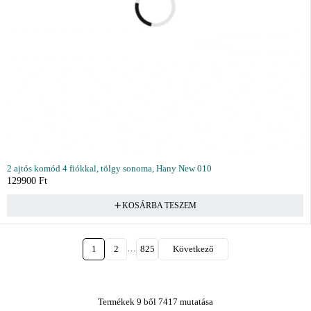
2 ajtós komód 4 fiókkal, tölgy sonoma, Hany New 010
129900
Ft
KOSÁRBA TESZEM
…
1
2
825
Következő
Termékek 9 ből 7417 mutatása