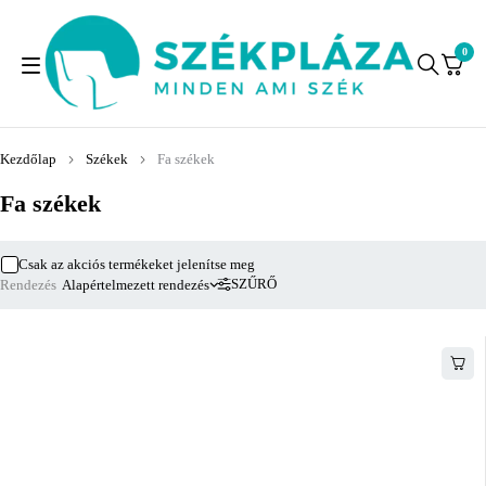
0
Kezdőlap
Székek
Fa székek
Fa székek
Csak az akciós termékeket jelenítse meg
SZŰRŐ
Rendezés
Alapértelmezett rendezés