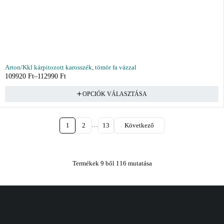
Arton/Kkl kárpitozott karosszék, tömör fa vázzal
109920
Ft
–
112990
Ft
OPCIÓK VÁLASZTÁSA
…
1
2
13
Következő
Termékek 9 ből 116 mutatása
Vásárlás
Információ
Fiók
Kívánságlista
Gyakori kérdések
Kosár