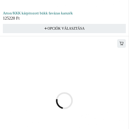
Arton/KKK kárpitozott bükk favázas karszék
125220
Ft
OPCIÓK VÁLASZTÁSA