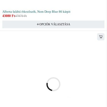
Alberta falábú étkezőszék, Norn Deep Blue 86 kárpit
43080
Ft
47870
Ft
OPCIÓK VÁLASZTÁSA