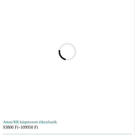
Arton/KK kárpitozott étkezőszék
93800
Ft
–
109950
Ft