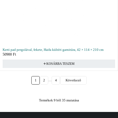
Kerti pad pergolával, fekete, Haifa kültéri garnitúra, 42 × 114 × 210 cm
50900
Ft
KOSÁRBA TESZEM
…
1
2
4
Következő
Termékek 9 ből 35 mutatása