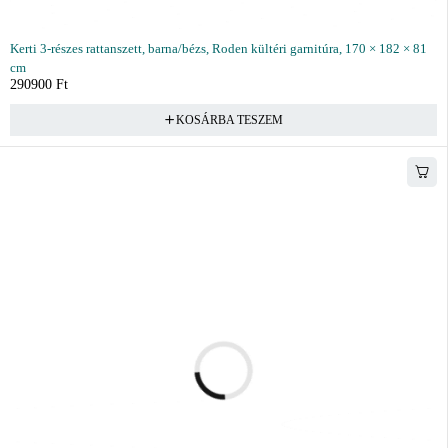
Kerti 3-részes rattanszett, barna/bézs, Roden kültéri garnitúra, 170 × 182 × 81
cm
290900
Ft
KOSÁRBA TESZEM