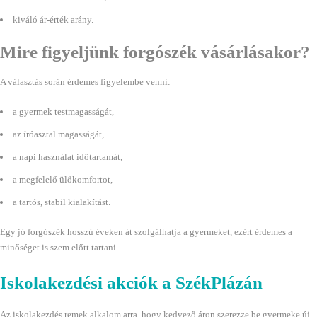
kiváló ár-érték arány.
Mire figyeljünk forgószék vásárlásakor?
A választás során érdemes figyelembe venni:
a gyermek testmagasságát,
az íróasztal magasságát,
a napi használat időtartamát,
a megfelelő ülőkomfortot,
a tartós, stabil kialakítást.
Egy jó forgószék hosszú éveken át szolgálhatja a gyermeket, ezért érdemes a
minőséget is szem előtt tartani.
Iskolakezdési akciók a SzékPlázán
Az iskolakezdés remek alkalom arra, hogy kedvező áron szerezze be gyermeke új