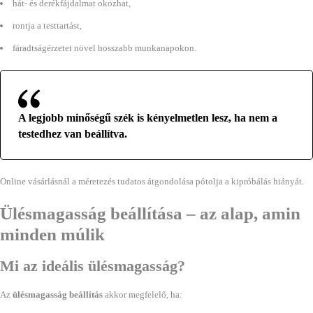
hát- és derékfájdalmat okozhat,
rontja a testtartást,
fáradtságérzetet növel hosszabb munkanapokon.
A legjobb minőségű szék is kényelmetlen lesz, ha nem a
testedhez van beállítva.
Online vásárlásnál a méretezés tudatos átgondolása pótolja a kipróbálás hiányát.
Ülésmagasság beállítása – az alap, amin
minden múlik
Mi az ideális ülésmagasság?
Az
ülésmagasság beállítás
akkor megfelelő, ha: