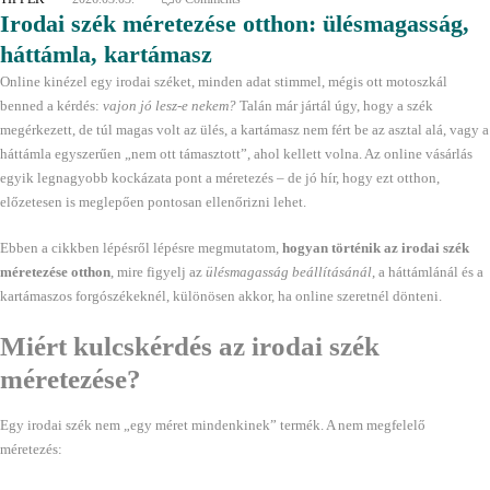
Irodai szék méretezése otthon: ülésmagasság,
háttámla, kartámasz
Online kinézel egy irodai széket, minden adat stimmel, mégis ott motoszkál
benned a kérdés:
vajon jó lesz-e nekem?
Talán már jártál úgy, hogy a szék
megérkezett, de túl magas volt az ülés, a kartámasz nem fért be az asztal alá, vagy a
háttámla egyszerűen „nem ott támasztott”, ahol kellett volna. Az online vásárlás
egyik legnagyobb kockázata pont a méretezés – de jó hír, hogy ezt otthon,
előzetesen is meglepően pontosan ellenőrizni lehet.
Ebben a cikkben lépésről lépésre megmutatom,
hogyan történik az irodai szék
méretezése otthon
, mire figyelj az
ülésmagasság beállításánál
, a háttámlánál és a
kartámaszos forgószékeknél, különösen akkor, ha online szeretnél dönteni.
Miért kulcskérdés az irodai szék
méretezése?
Egy irodai szék nem „egy méret mindenkinek” termék. A nem megfelelő
méretezés: