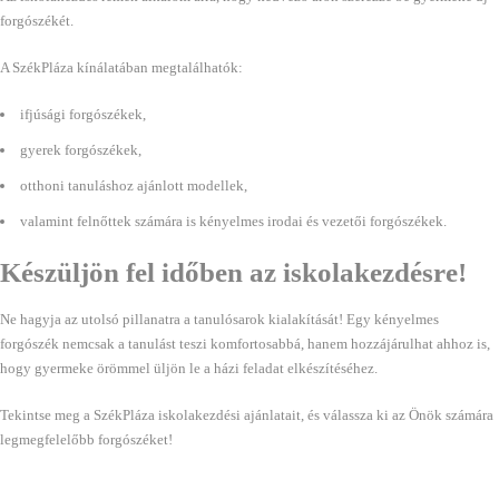
forgószékét.
A SzékPláza kínálatában megtalálhatók:
ifjúsági forgószékek,
gyerek forgószékek,
otthoni tanuláshoz ajánlott modellek,
valamint felnőttek számára is kényelmes irodai és vezetői forgószékek.
Készüljön fel időben az iskolakezdésre!
Ne hagyja az utolsó pillanatra a tanulósarok kialakítását! Egy kényelmes
forgószék nemcsak a tanulást teszi komfortosabbá, hanem hozzájárulhat ahhoz is,
hogy gyermeke örömmel üljön le a házi feladat elkészítéséhez.
Tekintse meg a SzékPláza iskolakezdési ajánlatait, és válassza ki az Önök számára
legmegfelelőbb forgószéket!