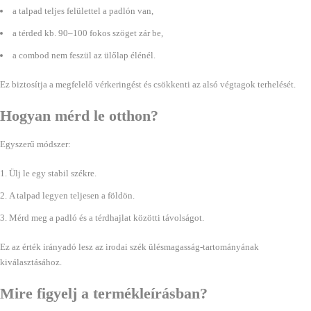
a talpad teljes felülettel a padlón van,
a térded kb. 90–100 fokos szöget zár be,
a combod nem feszül az ülőlap élénél.
Ez biztosítja a megfelelő vérkeringést és csökkenti az alsó végtagok terhelését.
Hogyan mérd le otthon?
Egyszerű módszer:
Ülj le egy stabil székre.
A talpad legyen teljesen a földön.
Mérd meg a padló és a térdhajlat közötti távolságot.
Ez az érték irányadó lesz az irodai szék ülésmagasság-tartományának
kiválasztásához.
Mire figyelj a termékleírásban?