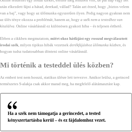
Online rendeltél egy irodai széket, eleinte még rendben volt, de pár nap vagy hét
után elkezdett fájni a hátad, derekad, vállad? Talán azt érzed, hogy „biztos velem
van a baj”, vagy hogy az ülőmunka egyszerűen ilyen. Pedig nagyon gyakran nem
az ülés ténye okozza a problémát, hanem az, hogy
a szék nem a testedhez van
kitalálva
. Online vásárlásnál ez különösen gyakori hiba – és teljesen érthető.
Ebben a cikkben megmutatom,
miért okoz hátfájást egy rosszul megválasztott
irodai szék
, milyen tipikus hibák vezetnek
derékfájáshoz ülőmunka közben
, és
hogyan tudsz tudatosabban dönteni online vásárlásnál.
Mi történik a testeddel ülés közben?
Az emberi test nem hosszú, statikus ülésre lett tervezve. Amikor leülsz, a gerinced
természetes S-alakja csak akkor marad meg, ha megfelelő alátámasztást kap.
Ha a szék nem támogatja a gerincedet, a tested
kényszertartásba kerül – és ez fájdalomhoz vezet.