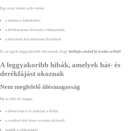
Egy rossz irodai szék esetén:
a medence hátrabillen,
a derékszakasz elveszíti a támasztását,
a hátizmok folyamatosan feszülnek.
Ez az egyik leggyakoribb oka annak, hogy
hátfájás alakul ki irodai széktől
.
A leggyakoribb hibák, amelyek hát- és
derékfájást okoznak
Nem megfelelő ülésmagasság
Ha az ülés túl magas:
a lábad nem ér le stabilan a földre,
a combod alsó része nyomás alá kerül,
romlik a vérkeringés.