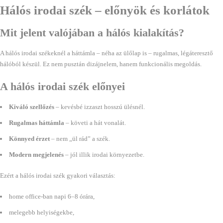
Hálós irodai szék – előnyök és korlátok
Mit jelent valójában a hálós kialakítás?
A hálós irodai székeknél a háttámla – néha az ülőlap is – rugalmas, légáteresztő
hálóból készül. Ez nem pusztán dizájnelem, hanem funkcionális megoldás.
A hálós irodai szék előnyei
Kiváló szellőzés
– kevésbé izzaszt hosszú ülésnél.
Rugalmas háttámla
– követi a hát vonalát.
Könnyed érzet
– nem „ül rád” a szék.
Modern megjelenés
– jól illik irodai környezetbe.
Ezért a hálós irodai szék gyakori választás:
home office-ban napi 6–8 órára,
melegebb helyiségekbe,