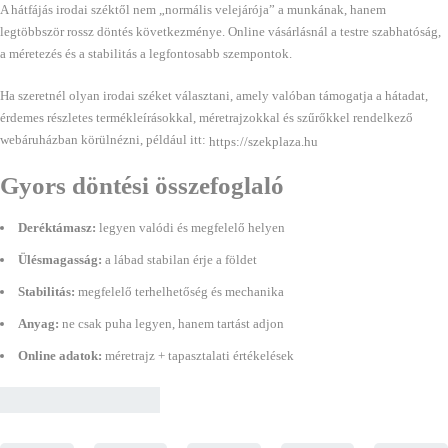
A hátfájás irodai széktől nem „normális velejárója” a munkának, hanem
legtöbbször rossz döntés következménye. Online vásárlásnál a testre szabhatóság,
a méretezés és a stabilitás a legfontosabb szempontok.
Ha szeretnél olyan irodai széket választani, amely valóban támogatja a hátadat,
érdemes részletes termékleírásokkal, méretrajzokkal és szűrőkkel rendelkező
webáruházban körülnézni, például itt:
https://szekplaza.hu
Gyors döntési összefoglaló
Deréktámasz:
legyen valódi és megfelelő helyen
Ülésmagasság:
a lábad stabilan érje a földet
Stabilitás:
megfelelő terhelhetőség és mechanika
Anyag:
ne csak puha legyen, hanem tartást adjon
Online adatok:
méretrajz + tapasztalati értékelések