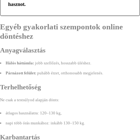
hasznot.
Egyéb gyakorlati szempontok online
döntéshez
Anyagválasztás
Hálós háttámla:
jobb szellőzés, hosszabb üléshez.
Párnázott felület:
puhább érzet, otthonosabb megjelenés.
Terhelhetőség
Ne csak a testsúlyod alapján dönts:
átlagos használatra: 120–130 kg,
napi több órás munkához: inkább 130–150 kg.
Karbantartás