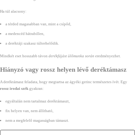
Ha túl alacsony:
a térded magasabban van, mint a csípőd,
a medencéd hátrabillen,
a deréktáji szakasz túlterhelődik.
Mindkét eset hosszabb távon
derékfájást ülőmunka során
eredményezhet.
Hiányzó vagy rossz helyen lévő deréktámasz
A deréktámasz feladata, hogy megtartsa az ágyéki gerinc természetes ívét. Egy
rossz irodai szék
gyakran:
egyáltalán nem tartalmaz deréktámaszt,
fix helyen van, nem állítható,
nem a megfelelő magasságban támaszt.