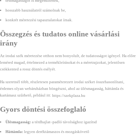
testmagasságot is megemlítenek,
hosszabb használatról számolnak be,
konkrét méretezési tapasztalatokat írnak.
Összegzés és tudatos online vásárlási
irány
Az irodai szék méretezése otthon nem bonyolult, de tudatosságot igényel. Ha előre
leméred magad, értelmezed a termékleírásokat és a méretrajzokat, jelentősen
csökkented a rossz döntés esélyét.
Ha szeretnél több, részletesen paraméterezett irodai széket összehasonlítani,
érdemes olyan webáruházban böngészni, ahol az ülésmagasság, háttámla és
kartámasz szűrhető, például itt:
https://szekplaza.hu
Gyors döntési összefoglaló
Ülésmagasság:
a térdhajlat–padló távolsághoz igazítsd
Háttámla:
legyen deréktámaszos és mozgáskövető