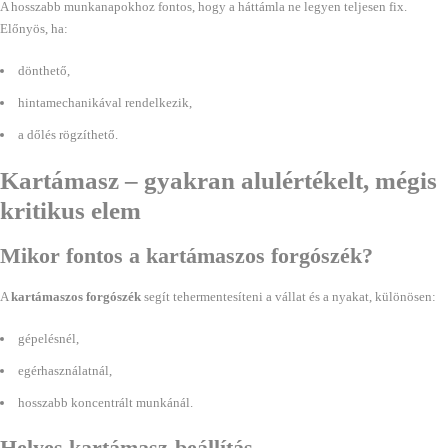
A hosszabb munkanapokhoz fontos, hogy a háttámla ne legyen teljesen fix.
Előnyös, ha:
dönthető,
hintamechanikával rendelkezik,
a dőlés rögzíthető.
Kartámasz – gyakran alulértékelt, mégis
kritikus elem
Mikor fontos a kartámaszos forgószék?
A
kartámaszos forgószék
segít tehermentesíteni a vállat és a nyakat, különösen:
gépelésnél,
egérhasználatnál,
hosszabb koncentrált munkánál.
Helyes kartámasz-beállítás