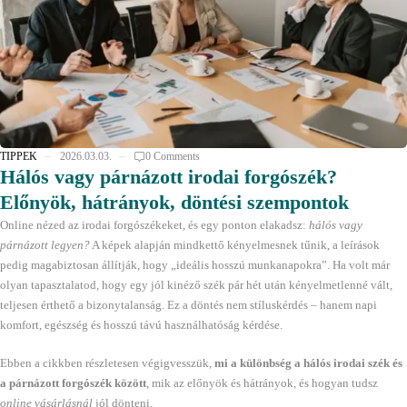
TIPPEK
2026.03.03.
0 Comments
Hálós vagy párnázott irodai forgószék?
Előnyök, hátrányok, döntési szempontok
Online nézed az irodai forgószékeket, és egy ponton elakadsz:
hálós vagy
párnázott legyen?
A képek alapján mindkettő kényelmesnek tűnik, a leírások
pedig magabiztosan állítják, hogy „ideális hosszú munkanapokra”. Ha volt már
olyan tapasztalatod, hogy egy jól kinéző szék pár hét után kényelmetlenné vált,
teljesen érthető a bizonytalanság. Ez a döntés nem stíluskérdés – hanem napi
komfort, egészség és hosszú távú használhatóság kérdése.
Ebben a cikkben részletesen végigvesszük,
mi a különbség a hálós irodai szék és
a párnázott forgószék között
, mik az előnyök és hátrányok, és hogyan tudsz
online vásárlásnál
jól dönteni.