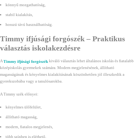
könnyű mozgathatóság,
stabil kialakítás,
hosszú távú használhatóság.
Timmy ifjúsági forgószék – Praktikus
választás iskolakezdésre
A
kiváló választás lehet általános iskolás és fiatalabb
Timmy ifjúsági forgószék
középiskolás gyermekek számára. Modern megjelenésének, állítható
magasságának és kényelmes kialakításának köszönhetően jól illeszkedik a
gyerekszobába vagy a tanulósarokba.
A Timmy szék előnyei:
kényelmes ülőfelület,
állítható magasság,
modern, fiatalos megjelenés,
több színben is elérhető,