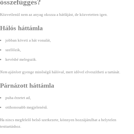
összefüggés?
Közvetlenül nem az anyag okozza a hátfájást, de közvetetten igen.
Hálós háttámla
jobban követi a hát vonalát,
szellőzik,
kevésbé melegszik.
Nem ajánlott
gyenge minőségű hálóval, mert idővel elveszítheti a tartását.
Párnázott háttámla
puha érzetet ad,
otthonosabb megjelenésű.
Ha nincs megfelelő belső szerkezete, könnyen hozzájárulhat a helytelen
testtartáshoz.