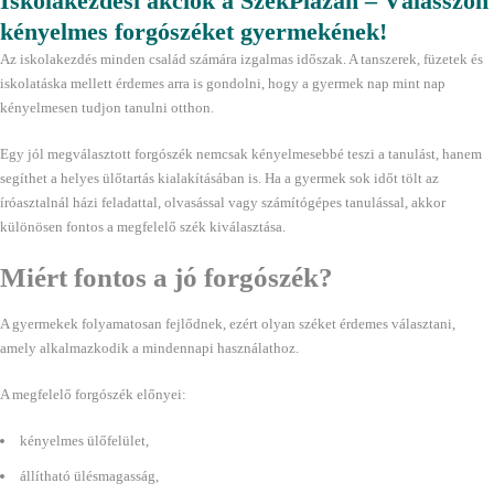
Iskolakezdési akciók a SzékPlázán – Válasszon
kényelmes forgószéket gyermekének!
Az iskolakezdés minden család számára izgalmas időszak. A tanszerek, füzetek és
iskolatáska mellett érdemes arra is gondolni, hogy a gyermek nap mint nap
kényelmesen tudjon tanulni otthon.
Egy jól megválasztott forgószék nemcsak kényelmesebbé teszi a tanulást, hanem
segíthet a helyes ülőtartás kialakításában is. Ha a gyermek sok időt tölt az
íróasztalnál házi feladattal, olvasással vagy számítógépes tanulással, akkor
különösen fontos a megfelelő szék kiválasztása.
Miért fontos a jó forgószék?
A gyermekek folyamatosan fejlődnek, ezért olyan széket érdemes választani,
amely alkalmazkodik a mindennapi használathoz.
A megfelelő forgószék előnyei:
kényelmes ülőfelület,
állítható ülésmagasság,