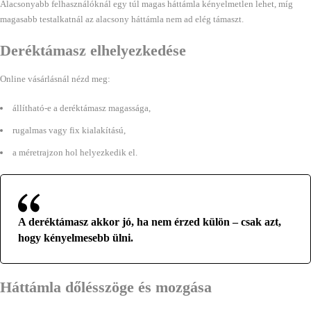
Alacsonyabb felhasználóknál egy túl magas háttámla kényelmetlen lehet, míg
magasabb testalkatnál az alacsony háttámla nem ad elég támaszt.
Deréktámasz elhelyezkedése
Online vásárlásnál nézd meg:
állítható-e a deréktámasz magassága,
rugalmas vagy fix kialakítású,
a méretrajzon hol helyezkedik el.
A deréktámasz akkor jó, ha nem érzed külön – csak azt,
hogy kényelmesebb ülni.
Háttámla dőlésszöge és mozgása