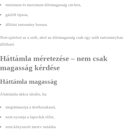
minimum és maximum ülésmagasság cm-ben,
gázlift típusa,
állítási tartomány hossza.
Nem ajánlott
az a szék, ahol az ülésmagasság csak egy szűk tartományban
állítható.
Háttámla méretezése – nem csak
magasság kérdése
Háttámla magasság
A háttámla akkor ideális, ha:
megtámasztja a derékszakaszt,
nem nyomja a lapockát előre,
nem kényszerít merev tartásba.