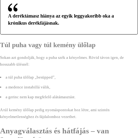
A deréktámasz hiánya az egyik leggyakoribb oka a
krónikus derékfájásnak.
Túl puha vagy túl kemény ülőlap
Sokan azt gondolják, hogy a puha szék a kényelmes. Rövid távon igen, de
hosszabb ülésnél:
a túl puha ülőlap „besüpped”,
a medence instabillá válik,
a gerinc nem kap megfelelő alátámasztást.
A túl kemény ülőlap pedig nyomáspontokat hoz létre, ami szintén
kényelmetlenséghez és fájdalomhoz vezethet.
Anyagválasztás és hátfájás – van