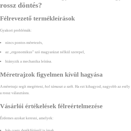
rossz döntés?
Félrevezető termékleírások
Gyakori problémák:
nincs pontos méretezés,
az „ergonomikus” szó magyarázat nélkül szerepel,
hiányzik a mechanika leírása.
Méretrajzok figyelmen kívül hagyása
A méretrajz segít megérteni,
hol támaszt a szék
. Ha ezt kihagyod, nagyobb az esély
a rossz választásra.
Vásárlói értékelések félreértelmezése
Érdemes azokat keresni, amelyek:
hát- vagy derékfájásról is írnak,