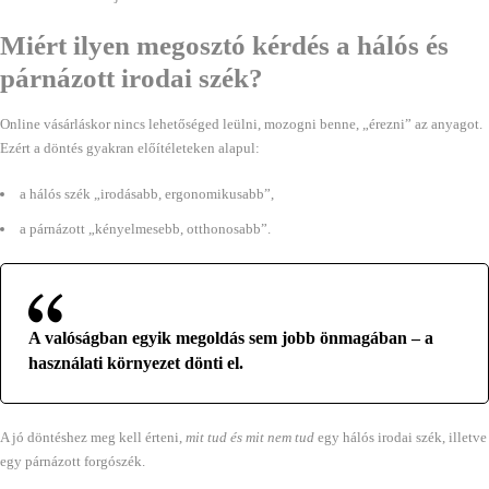
Miért ilyen megosztó kérdés a hálós és
párnázott irodai szék?
Online vásárláskor nincs lehetőséged leülni, mozogni benne, „érezni” az anyagot.
Ezért a döntés gyakran előítéleteken alapul:
a hálós szék „irodásabb, ergonomikusabb”,
a párnázott „kényelmesebb, otthonosabb”.
A valóságban egyik megoldás sem jobb önmagában – a
használati környezet dönti el.
A jó döntéshez meg kell érteni,
mit tud és mit nem tud
egy hálós irodai szék, illetve
egy párnázott forgószék.