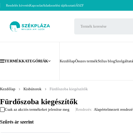
Rendelés követés
Kapcsolat
Adatkezelési tájékoztató
ÁSZF
TERMÉKKATEGÓRIÁK
Kezdőlap
Összes termék
Stílus blog
Szolgáltat
Kezdőlap
Kisbútorok
Fürdőszoba kiegészítők
Fürdőszoba kiegészítők
Csak az akciós termékeket jelenítse meg
Rendezés
Alapértelmezett rendezé
Szűrés ár szerint