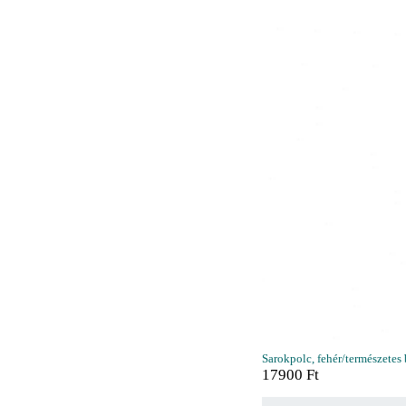
Sarokpolc, fehér/természetes
17900
Ft