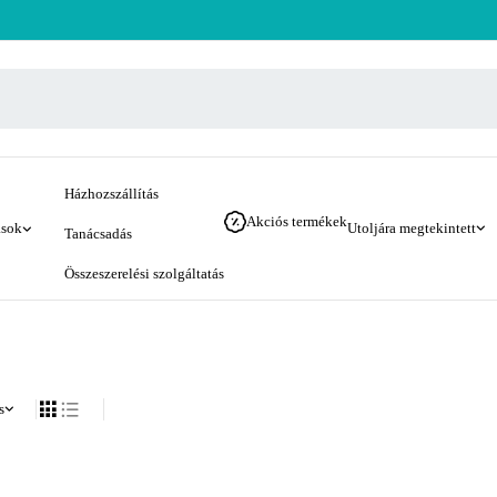
Házhozszállítás
Akciós termékek
ások
Utoljára megtekintett
Tanácsadás
Összeszerelési szolgáltatás
s