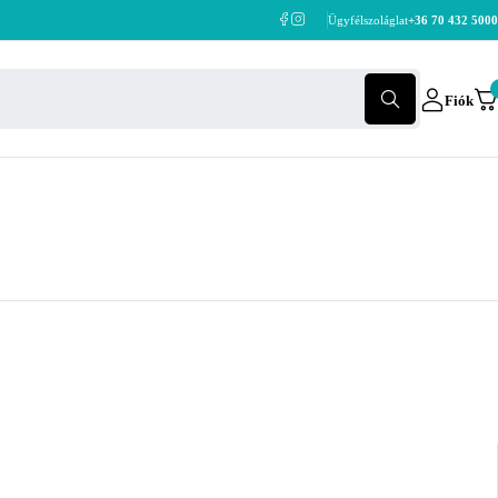
Ügyfélszoláglat
+36 70 432 5000
Fiók