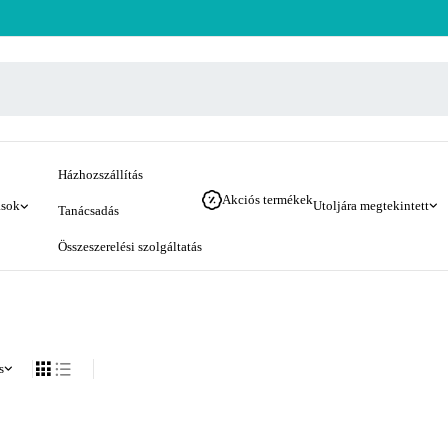
Házhozszállítás
Akciós termékek
ások
Utoljára megtekintett
Tanácsadás
Összeszerelési szolgáltatás
s