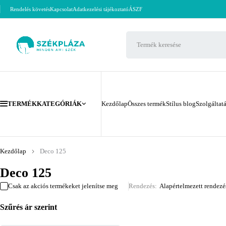
Rendelés követés
Kapcsolat
Adatkezelési tájékoztató
ÁSZF
TERMÉKKATEGÓRIÁK
Kezdőlap
Összes termék
Stílus blog
Szolgáltat
Kezdőlap
Deco 125
Deco 125
Csak az akciós termékeket jelenítse meg
Rendezés
Alapértelmezett rendezé
Szűrés ár szerint