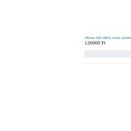
Abisso fali tükör, ezüst színb
126000
Ft