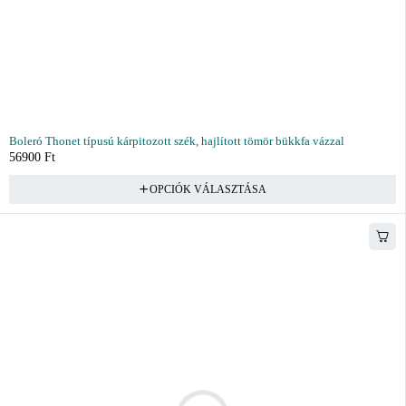
Boleró Thonet típusú kárpitozott szék, hajlított tömör bükkfa vázzal
56900
Ft
OPCIÓK VÁLASZTÁSA