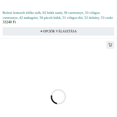
Boleró lemezelt ülőke szék, 02 bükk natúr, 30 cseresznye, 33 világos
cseresznye, 42 mahagóni, 50 pácolt bükk, 51 világos dió, 52 dohány, 53 csoki
33240
Ft
OPCIÓK VÁLASZTÁSA