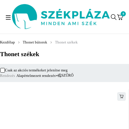
0
Kezdőlap
Thonet bútorok
Thonet székek
Thonet székek
Csak az akciós termékeket jelenítse meg
SZŰRŐ
Rendezés
Alapértelmezett rendezés