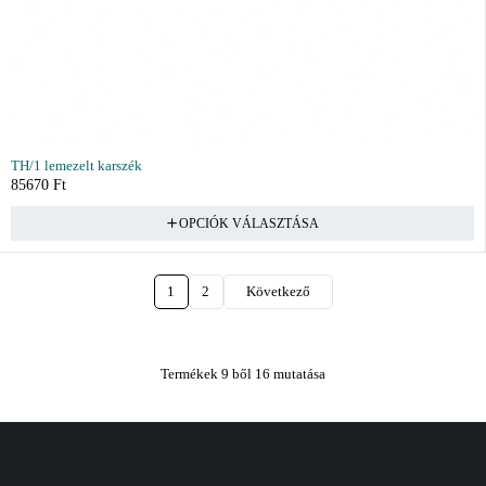
TH/1 lemezelt karszék
85670
Ft
OPCIÓK VÁLASZTÁSA
1
2
Következő
Termékek 9 ből 16 mutatása
Vásárlás
Információ
Fiók