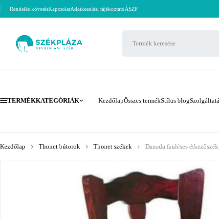
Rendelés követés
Kapcsolat
Adatkezelési tájékoztató
ÁSZF
TERMÉKKATEGÓRIÁK
Kezdőlap
Összes termék
Stílus blog
Szolgáltat
Kezdőlap
Thonet bútorok
Thonet székek
Danada faüléses étkezőszék