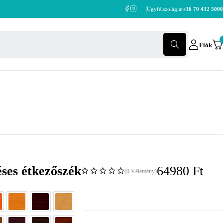
Ügyfélszoláglat
+36 70 432 5000
Fiók
ses étkezőszék
64980
Ft
(0 Vélemény)