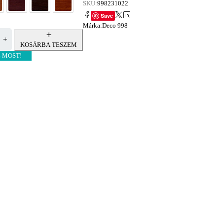
SKU:
998231022
Save
Márka:
Deco 998
KOSÁRBA TESZEM
 MOST!