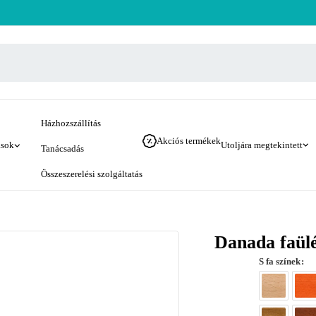
Házhozszállítás
Akciós termékek
ások
Utoljára megtekintett
Tanácsadás
Összeszerelési szolgáltatás
Danada faülé
S fa színek