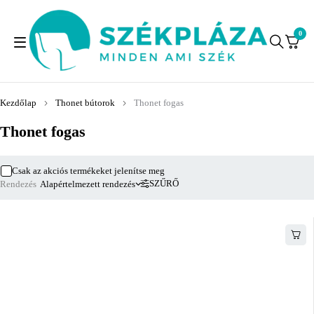
0
Kezdőlap
Thonet bútorok
Thonet fogas
Thonet fogas
Csak az akciós termékeket jelenítse meg
SZŰRŐ
Rendezés
Alapértelmezett rendezés