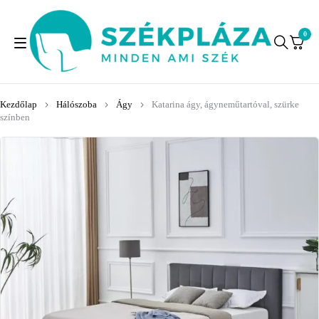
0
Kezdőlap
Hálószoba
Ágy
Katarina ágy, ágyneműtartóval, szürke
színben