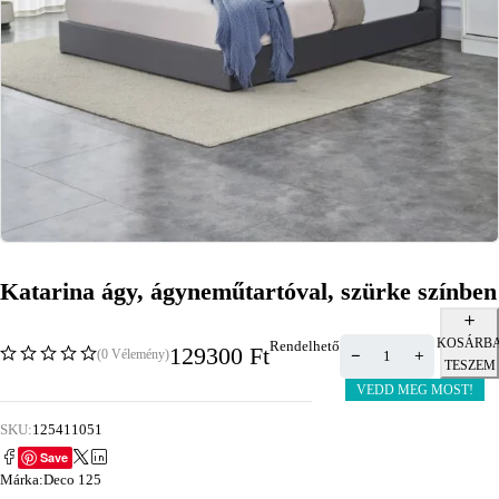
Katarina ágy, ágyneműtartóval, szürke színben
KOSÁRB
Rendelhető
129300
Ft
(0 Vélemény)
TESZEM
VEDD MEG MOST!
SKU:
125411051
Save
Márka:
Deco 125