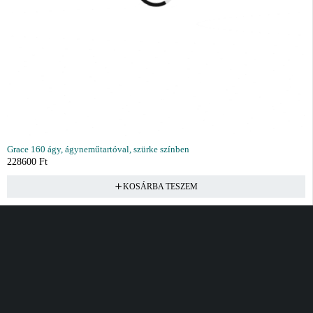
Grace 160 ágy, ágyneműtartóval, szürke színben
228600
Ft
KOSÁRBA TESZEM
Vásárlás
Információ
Fiók
Kívánságlista
Gyakori kérdések
Kosár
Akciók
Rendelés követés
Fiókom
Összes termék
Szállítás
Rendeléseim