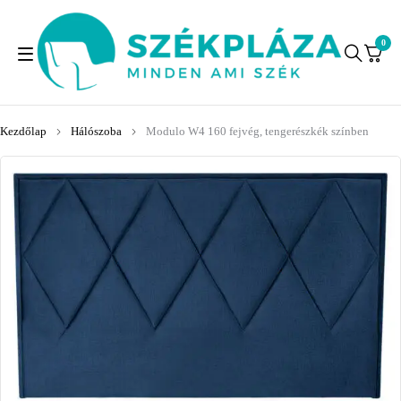
0
Kezdőlap
Hálószoba
Modulo W4 160 fejvég, tengerészkék színben