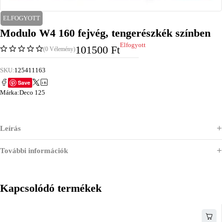
ELFOGYOTT
Modulo W4 160 fejvég, tengerészkék színben
Elfogyott
101500
Ft
(0 Vélemény)
SKU:
125411163
Save
Márka:
Deco 125
Leírás
További információk
Kapcsolódó termékek