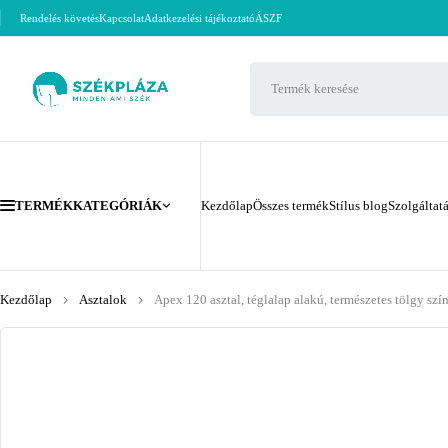
Rendelés követés
Kapcsolat
Adatkezelési tájékoztató
ÁSZF
TERMÉKKATEGÓRIÁK
Kezdőlap
Összes termék
Stílus blog
Szolgáltat
Kezdőlap
Asztalok
Apex 120 asztal, téglalap alakú, természetes tölgy szí