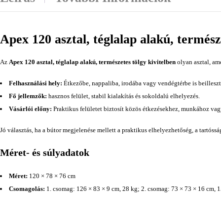
Apex 120 asztal, téglalap alakú, termész
Az
Apex 120 asztal, téglalap alakú, természetes tölgy kivitelben
olyan asztal, am
Felhasználási hely:
Étkezőbe, nappaliba, irodába vagy vendégtérbe is beilleszt
Fő jellemzők:
hasznos felület, stabil kialakítás és sokoldalú elhelyezés.
Vásárlói előny:
Praktikus felületet biztosít közös étkezésekhez, munkához va
Jó választás, ha a bútor megjelenése mellett a praktikus elhelyezhetőség, a tartóss
Méret- és súlyadatok
Méret:
120 × 78 × 76 cm
Csomagolás:
1. csomag: 126 × 83 × 9 cm, 28 kg; 2. csomag: 73 × 73 × 16 cm, 