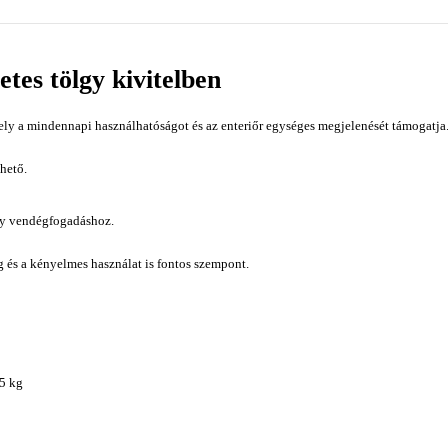
etes tölgy kivitelben
ely a mindennapi használhatóságot és az enteriőr egységes megjelenését támogatja. 
hető.
gy vendégfogadáshoz.
ág és a kényelmes használat is fontos szempont.
15 kg