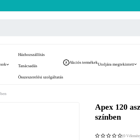
Házhozszállítás
Akciós termékek
ások
Utoljára megtekintett
Tanácsadás
Összeszerelési szolgáltatás
nben
Apex 120 aszt
színben
(0 Vélemén