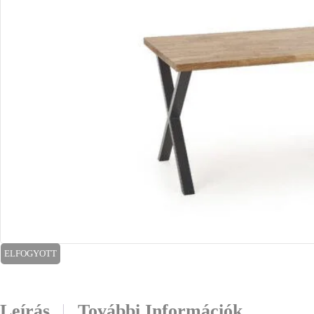
ELFOGYOTT
Leírás
További Információk