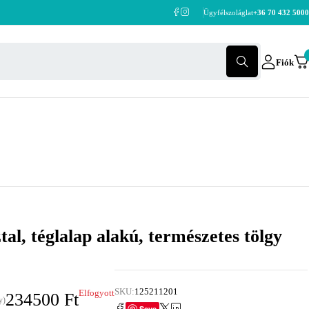
Ügyfélszoláglat
+36 70 432 5000
Fiók
al, téglalap alakú, természetes tölgy
SKU:
125211201
Elfogyott
234500
Ft
y)
Save