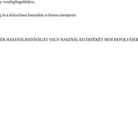
gy vendégfogadáshoz.
ág és a kényelmes használat is fontos szempont.
MÉK HASZNÁLHATÓSÁGÁT VAGY HASZNÁLATI ÉRTÉKÉT NEM BEFOLYÁSOL