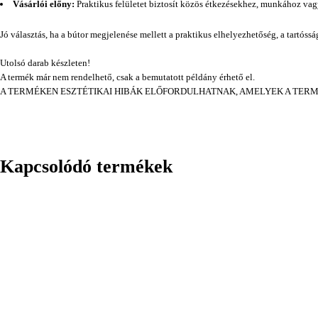
Vásárlói előny:
Praktikus felületet biztosít közös étkezésekhez, munkához va
Jó választás, ha a bútor megjelenése mellett a praktikus elhelyezhetőség, a tartóss
Utolsó darab készleten!
A termék már nem rendelhető, csak a bemutatott példány érhető el.
A TERMÉKEN ESZTÉTIKAI HIBÁK ELŐFORDULHATNAK, AMELYEK A TER
Kapcsolódó termékek