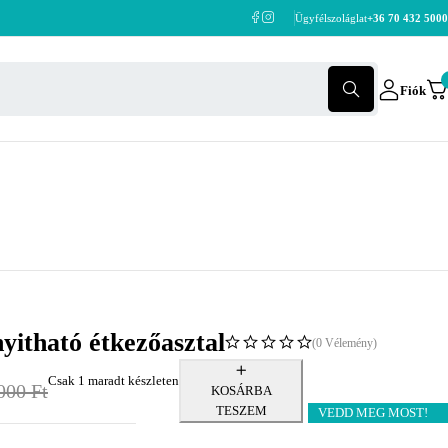
Ügyfélszoláglat
+36 70 432 5000
Fiók
itható étkezőasztal
(0 Vélemény)
Csak 1 maradt készleten
000
Ft
KOSÁRBA
TESZEM
VEDD MEG MOST!