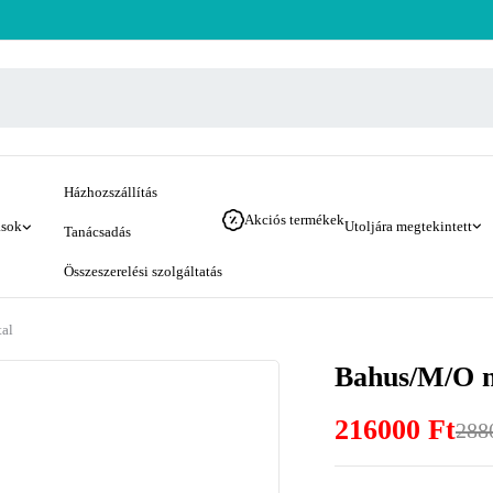
Házhozszállítás
Akciós termékek
ások
Utoljára megtekintett
Tanácsadás
Összeszerelési szolgáltatás
tal
Bahus/M/O ny
216000
Ft
288