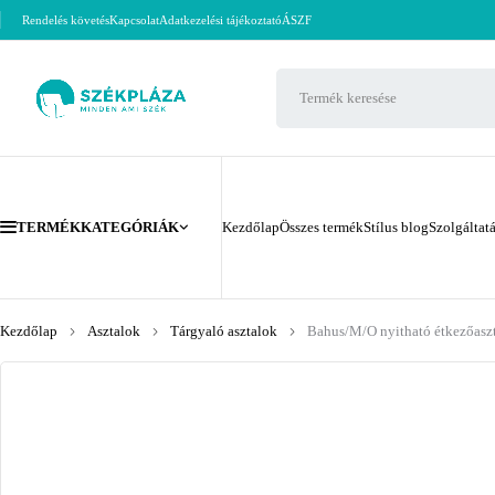
Rendelés követés
Kapcsolat
Adatkezelési tájékoztató
ÁSZF
TERMÉKKATEGÓRIÁK
Kezdőlap
Összes termék
Stílus blog
Szolgáltat
Kezdőlap
Asztalok
Tárgyaló asztalok
Bahus/M/O nyitható étkezőasz