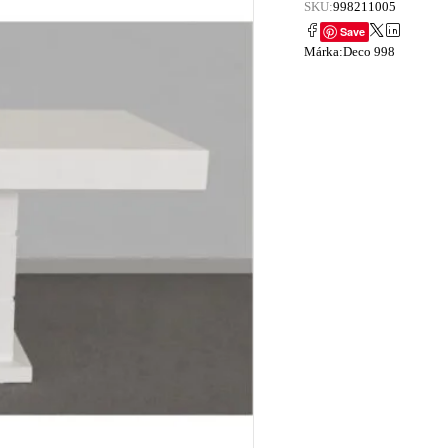
SKU:
998211005
Save
Márka:
Deco 998