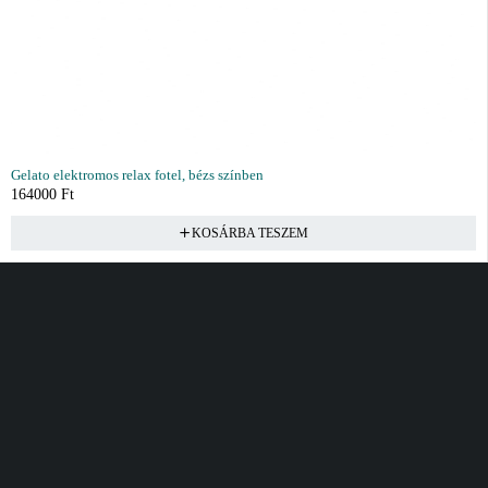
Gelato elektromos relax fotel, bézs színben
164000
Ft
KOSÁRBA TESZEM
Vásárlás
Információ
Fiók
Kívánságlista
Gyakori kérdések
Kosár
Akciók
Rendelés követés
Fiókom
Összes termék
Szállítás
Rendeléseim
Tanácsadás
Kívánságlistám
Kártyás fizetés GY.F.K