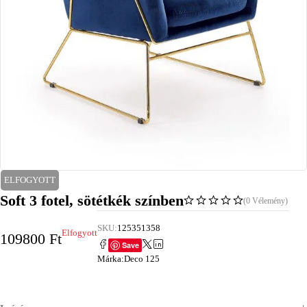
ELFOGYOTT
Soft 3 fotel, sötétkék színben
(0 Vélemény)
SKU:
125351358
Elfogyott
109800
Ft
Save
Márka:
Deco 125