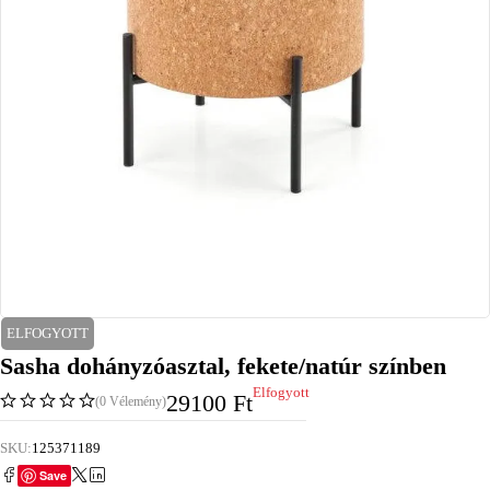
ELFOGYOTT
Sasha dohányzóasztal, fekete/natúr színben
Elfogyott
29100
Ft
(0 Vélemény)
SKU:
125371189
Save