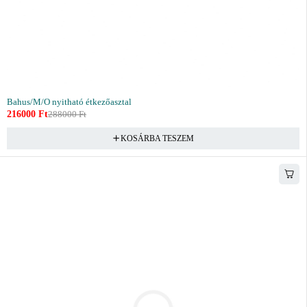
Bahus/M/O nyitható étkezőasztal
216000
Ft
288000
Ft
KOSÁRBA TESZEM