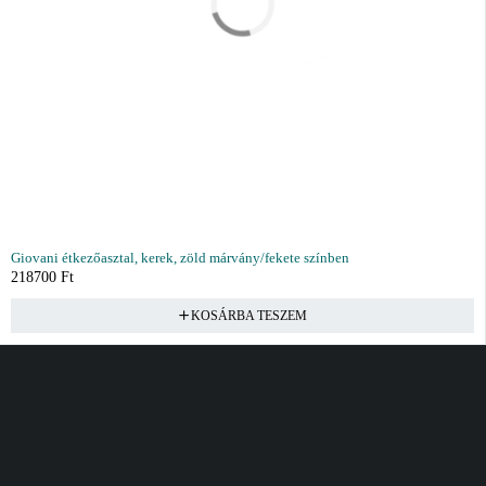
Giovani étkezőasztal, kerek, zöld márvány/fekete színben
218700
Ft
KOSÁRBA TESZEM
Vásárlás
Információ
Fiók
Kívánságlista
Gyakori kérdések
Kosár
Akciók
Rendelés követés
Fiókom