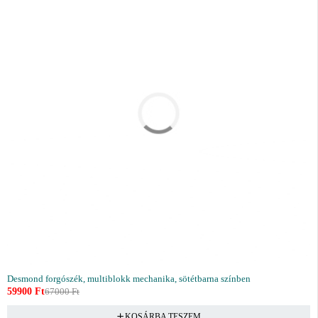
Desmond forgószék, multiblokk mechanika, sötétbarna színben
59900
Ft
67000
Ft
KOSÁRBA TESZEM