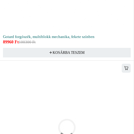
Gotard forgószék, multiblokk mechanika, fekete színben
89960
Ft
100300
Ft
KOSÁRBA TESZEM