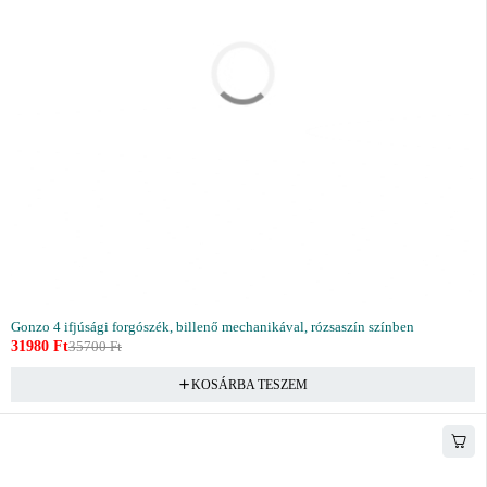
Gonzo 4 ifjúsági forgószék, billenő mechanikával, rózsaszín színben
31980
Ft
35700
Ft
KOSÁRBA TESZEM