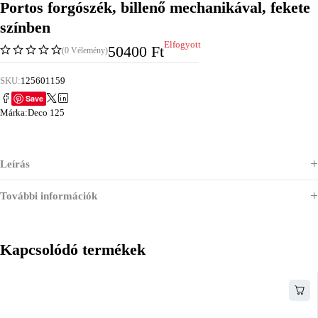
Portos forgószék, billenő mechanikával, fekete
színben
Elfogyott
50400
Ft
(0 Vélemény)
SKU:
125601159
Save
Márka:
Deco 125
Leírás
További információk
Kapcsolódó termékek