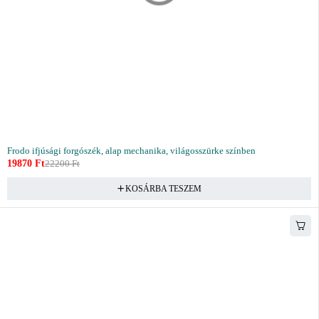
Frodo ifjúsági forgószék, alap mechanika, világosszürke színben
19870
Ft
22200
Ft
KOSÁRBA TESZEM