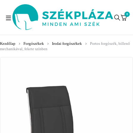
0
Kezdőlap
Forgószékek
Irodai forgószékek
Portos forgószék, billenő
mechanikával, fekete színben