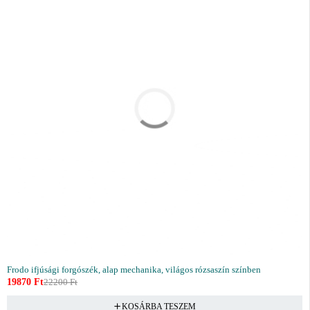
Frodo ifjúsági forgószék, alap mechanika, világos rózsaszín színben
19870
Ft
22200
Ft
KOSÁRBA TESZEM