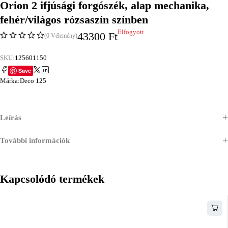
Orion 2 ifjúsági forgószék, alap mechanika,
fehér/világos rózsaszín színben
Elfogyott
43300
Ft
(0 Vélemény)
SKU:
125601150
Save
Márka:
Deco 125
Leírás
További információk
Kapcsolódó termékek