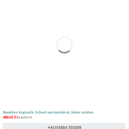
Hamilton forgószék, billenő mechanikával, fekete színben
48610
Ft
54200
Ft
KOSÁRBA TESZEM