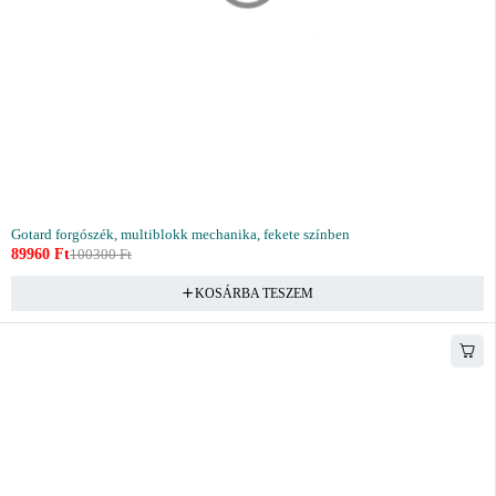
Gotard forgószék, multiblokk mechanika, fekete színben
89960
Ft
100300
Ft
KOSÁRBA TESZEM