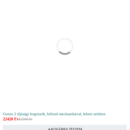
Gonzo 2 ifjúsági forgószék, billenő mechanikával, fekete színben
22420
Ft
42500
Ft
KOSÁRBA TESZEM