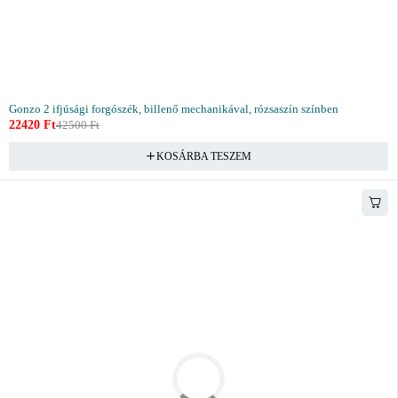
Gonzo 2 ifjúsági forgószék, billenő mechanikával, rózsaszín színben
22420
Ft
42500
Ft
KOSÁRBA TESZEM