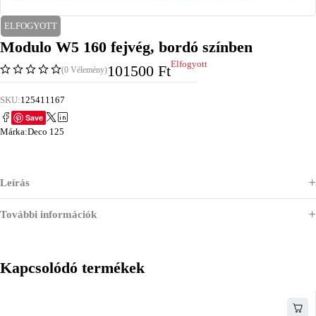
ELFOGYOTT
Modulo W5 160 fejvég, bordó színben
Elfogyott
101500
Ft
(0 Vélemény)
SKU:
125411167
Save
Márka:
Deco 125
Leírás
További információk
Kapcsolódó termékek