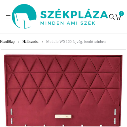
0
Kezdőlap
Hálószoba
Modulo W5 160 fejvég, bordó színben