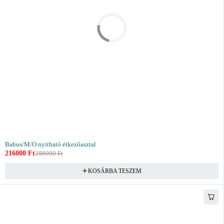
Bahus/M/O nyitható étkezőasztal
216000
Ft
288000
Ft
KOSÁRBA TESZEM