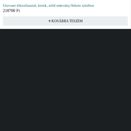
Giovani étkezőasztal, kerek, zöld márvány/fekete színben
218700
Ft
KOSÁRBA TESZEM
Vásárlás
Információ
Fiók
Kívánságlista
Gyakori kérdések
Kosár
Akciók
Rendelés követés
Fiókom
Összes termék
Szállítás
Rendeléseim
Tanácsadás
Kívánságlistám
Kártyás fizetés GY.F.K
Banki fizetési
tájékoztató
Általános Szerződési
feltételek
Cím
Elérhetőség
Bellamo Premium Maxcity
Hétfő - Péntek