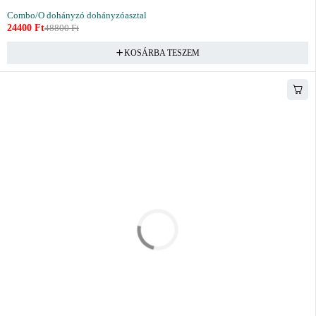
Combo/O dohányzó dohányzóasztal
24400
Ft
48800
Ft
KOSÁRBA TESZEM