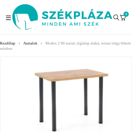
0
Kezdőlap
Asztalok
Modex 2 90 asztal, téglalap alakú, wotan tölgy/fekete
színben