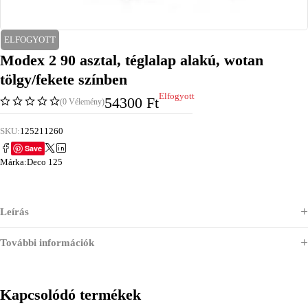
ELFOGYOTT
Modex 2 90 asztal, téglalap alakú, wotan
tölgy/fekete színben
Elfogyott
54300
Ft
(0 Vélemény)
SKU:
125211260
Save
Márka:
Deco 125
Leírás
További információk
Kapcsolódó termékek