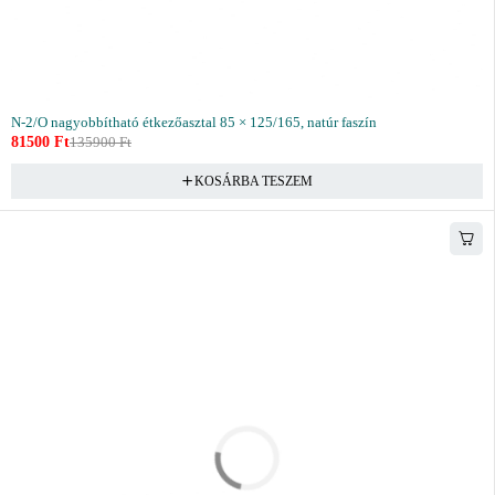
N-2/O nagyobbítható étkezőasztal 85 × 125/165, natúr faszín
81500
Ft
135900
Ft
KOSÁRBA TESZEM