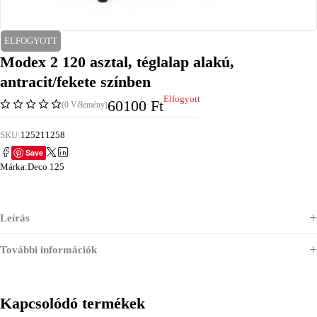
ELFOGYOTT
Modex 2 120 asztal, téglalap alakú,
antracit/fekete színben
Elfogyott
60100
Ft
(0 Vélemény)
SKU:
125211258
Save
Márka:
Deco 125
Leírás
További információk
Kapcsolódó termékek