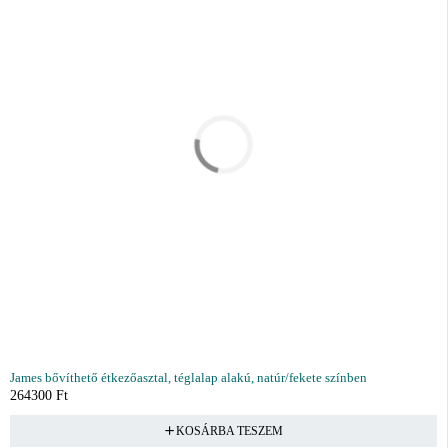
James bővíthető étkezőasztal, téglalap alakú, natúr/fekete színben
264300
Ft
KOSÁRBA TESZEM