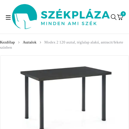
0
Kezdőlap
Asztalok
Modex 2 120 asztal, téglalap alakú, antracit/fekete
színben