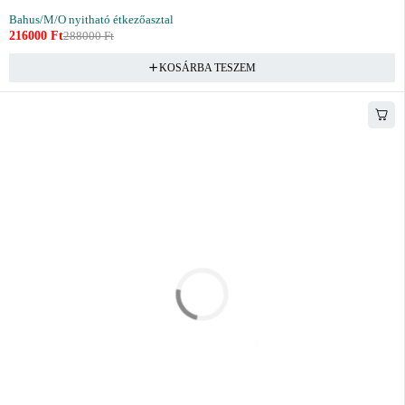
Bahus/M/O nyitható étkezőasztal
216000
Ft
288000
Ft
KOSÁRBA TESZEM