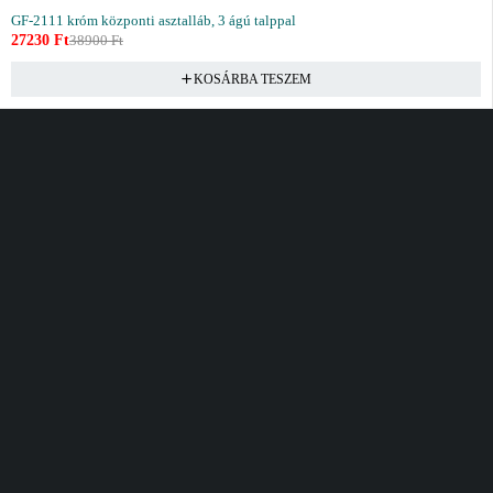
GF-2111 króm központi asztalláb, 3 ágú talppal
27230
Ft
38900
Ft
KOSÁRBA TESZEM
Vásárlás
Információ
Fiók
Kívánságlista
Gyakori kérdések
Kosár
Akciók
Rendelés követés
Fiókom
Összes termék
Szállítás
Rendeléseim
Tanácsadás
Kívánságlistám
Kártyás fizetés GY.F.K
Banki fizetési
tájékoztató
Általános Szerződési
feltételek
Cím
Elérhetőség
Bellamo Premium Maxcity
Hétfő - Péntek