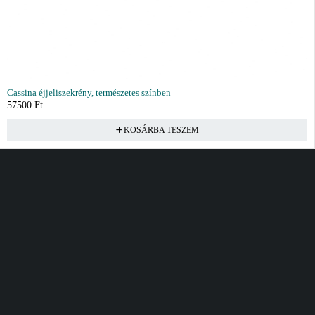
Cassina éjjeliszekrény, természetes színben
57500
Ft
KOSÁRBA TESZEM
Vásárlás
Információ
Fiók
Kívánságlista
Gyakori kérdések
Kosár
Akciók
Rendelés követés
Fiókom
Összes termék
Szállítás
Rendeléseim
Tanácsadás
Kívánságlistám
Kártyás fizetés GY.F.K
Banki fizetési