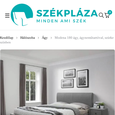
0
Kezdőlap
Hálószoba
Ágy
Modena 180 ágy, ágyneműtartóval, szürke
színben