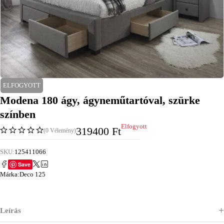
ELFOGYOTT
Modena 180 ágy, ágyneműtartóval, szürke
színben
Elfogyott
319400
Ft
(0 Vélemény)
SKU:
125411066
Save
Márka:
Deco 125
Leírás