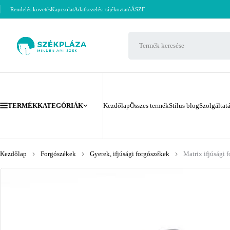
Rendelés követés
Kapcsolat
Adatkezelési tájékoztató
ÁSZF
TERMÉKKATEGÓRIÁK
Kezdőlap
Összes termék
Stílus blog
Szolgáltat
Kezdőlap
Forgószékek
Gyerek, ifjúsági forgószékek
Matrix ifjúsági 