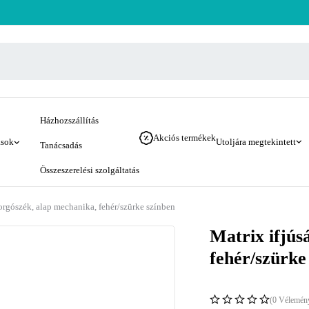
Házhozszállítás
Akciós termékek
ások
Utoljára megtekintett
Tanácsadás
Összeszerelési szolgáltatás
forgószék, alap mechanika, fehér/szürke színben
Matrix ifjús
fehér/szürke
(0 Vélemén