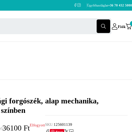
Ügyfélszoláglat
+36 70 432 5000
Fiók
ági forgószék, alap mechanika,
 színben
SKU:
125601139
Elfogyott
36100
Ft
y)
Save