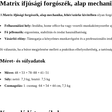
Matrix ifjúsági forgószék, alap mechani
A
Matrix ifjúsági forgószék, alap mechanika, fehér/szürke kivitelben
olyan forgó
Felhasználási hely:
Irodába, home office-ba vagy vezetői munkakörnyezetbe aj
Fő jellemzők:
ergonómia, stabilitás és irodai használhatóság.
Vásárlói előny:
Támogatja a kényelmes munkavégzést és a professzionális irod
Jó választás, ha a bútor megjelenése mellett a praktikus elhelyezhetőség, a tartóss
Méret- és súlyadatok
Méret:
48 × 53 × 78–88 × 41–51
Súly:
nettó: 7,3 kg; bruttó: 7,5 kg
Csomagolás:
1. csomag: 64 × 54 × 44 cm, 7,5 kg