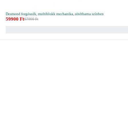
Desmond forgószék, multiblokk mechanika, sötétbarna színben
59900
Ft
67000
Ft