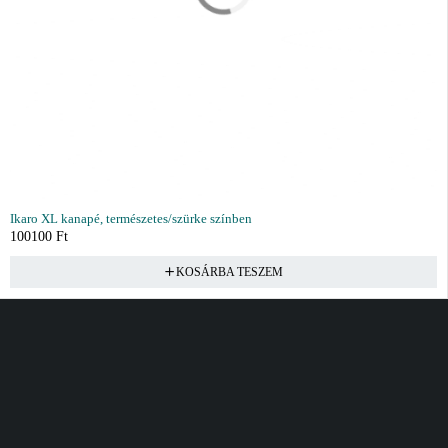
Ikaro XL kanapé, természetes/szürke színben
100100
Ft
KOSÁRBA TESZEM
Vásárlás
Információ
Fiók
Kívánságlista
Gyakori kérdések
Kosár
Akciók
Rendelés követés
Fiókom
Összes termék
Szállítás
Rendeléseim