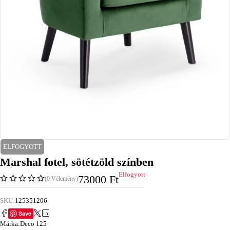
ELFOGYOTT
Marshal fotel, sötétzöld színben
Elfogyott
73000
Ft
(0 Vélemény)
SKU:
125351206
Save
Márka:
Deco 125