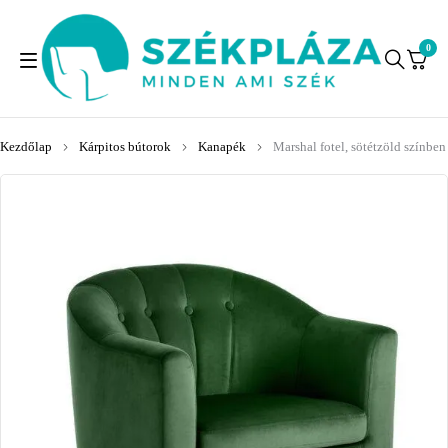
0
Kezdőlap
Kárpitos bútorok
Kanapék
Marshal fotel, sötétzöld színben