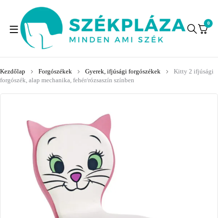
0
Kezdőlap
Forgószékek
Gyerek, ifjúsági forgószékek
Kitty 2 ifjúsági
forgószék, alap mechanika, fehér/rózsaszín színben