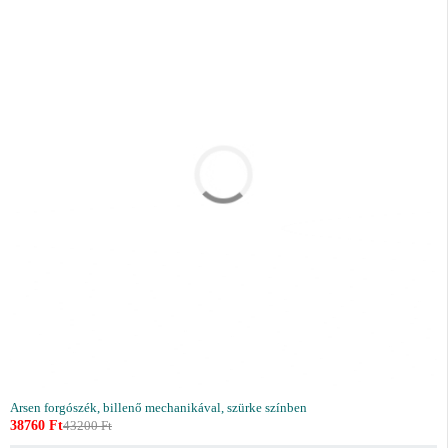
Arsen forgószék, billenő mechanikával, szürke színben
38760
Ft
43200
Ft