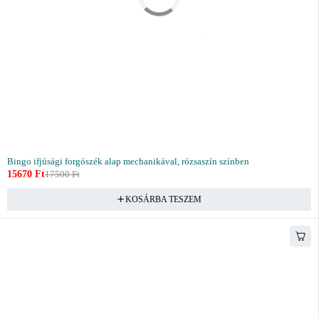
Bingo ifjúsági forgószék alap mechanikával, rózsaszín színben
15670
Ft
17500
Ft
KOSÁRBA TESZEM