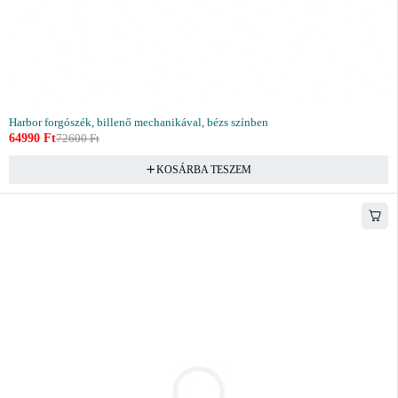
Harbor forgószék, billenő mechanikával, bézs színben
64990
Ft
72600
Ft
KOSÁRBA TESZEM