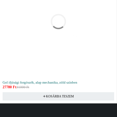
Gol ifjúsági forgószék, alap mechanika, zöld színben
27780
Ft
31000
Ft
KOSÁRBA TESZEM