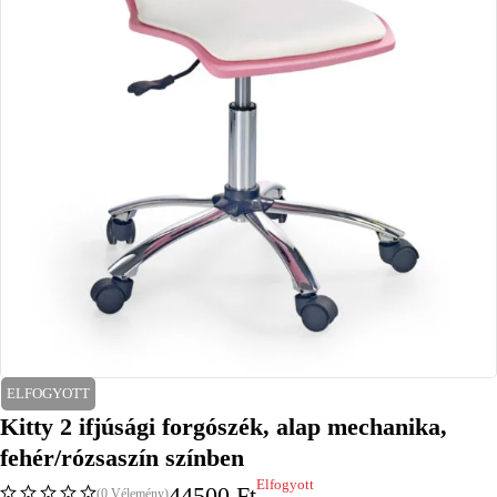
ELFOGYOTT
Kitty 2 ifjúsági forgószék, alap mechanika,
fehér/rózsaszín színben
Elfogyott
44500
Ft
(0 Vélemény)