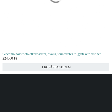
Giacomo bővíthető étkezőasztal, ovális, természetes tölgy/fekete színben
224000
Ft
KOSÁRBA TESZEM
Vásárlás
Információ
Fiók
Kívánságlista
Gyakori kérdések
Kosár
Akciók
Rendelés követés
Fiókom
Összes termék
Szállítás
Rendeléseim