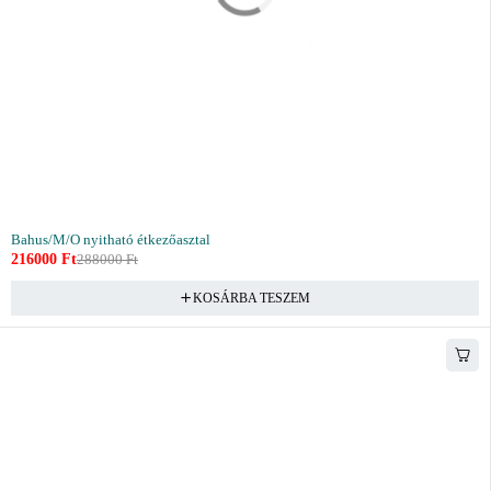
Bahus/M/O nyitható étkezőasztal
216000
Ft
288000
Ft
KOSÁRBA TESZEM