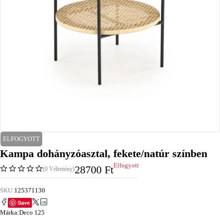
ELFOGYOTT
Kampa dohányzóasztal, fekete/natúr színben
Elfogyott
28700
Ft
(0 Vélemény)
SKU:
125371130
Save
Márka:
Deco 125