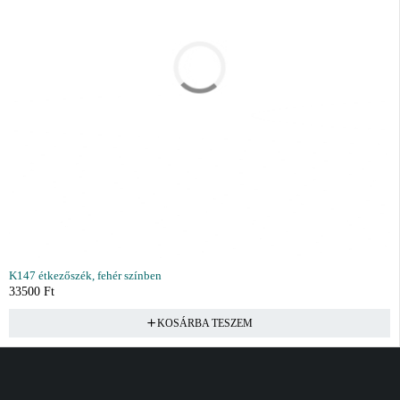
K147 étkezőszék, fehér színben
33500
Ft
KOSÁRBA TESZEM
Vásárlás
Információ
Fiók