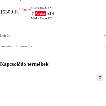
SKU:
125231674
Elfogyott
15300
Ft
Save
Márka:
Deco 125
Leírás
További információk
Kapcsolódó termékek