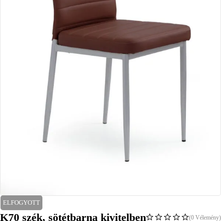
ELFOGYOTT
K70 szék, sötétbarna kivitelben
(0 Vélemény)