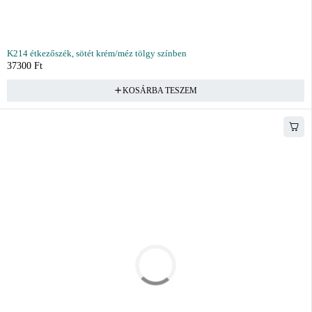
K214 étkezőszék, sötét krém/méz tölgy színben
37300
Ft
KOSÁRBA TESZEM