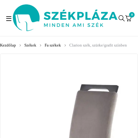
0
Kezdőlap
Székek
Fa székek
Clarion szék, szürke/grafit színben