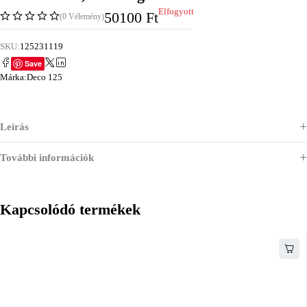
Elfogyott
50100
Ft
(0 Vélemény)
SKU:
125231119
Save
Márka:
Deco 125
Leírás
További információk
Kapcsolódó termékek