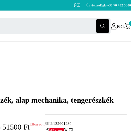
Ügyfélszoláglat
+36 70 432 5000
Fiók
zék, alap mechanika, tengerészkék
SKU:
125601230
Elfogyott
51500
Ft
y)
Save