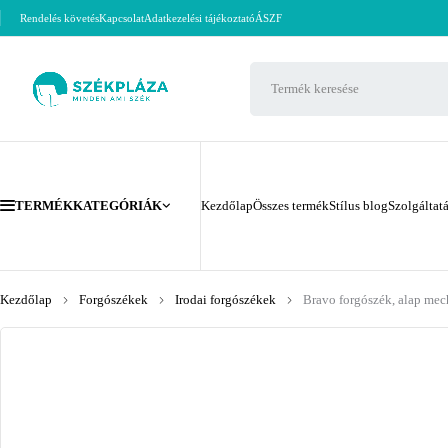
Rendelés követés
Kapcsolat
Adatkezelési tájékoztató
ÁSZF
TERMÉKKATEGÓRIÁK
Kezdőlap
Összes termék
Stílus blog
Szolgáltat
Kezdőlap
Forgószékek
Irodai forgószékek
Bravo forgószék, alap mec