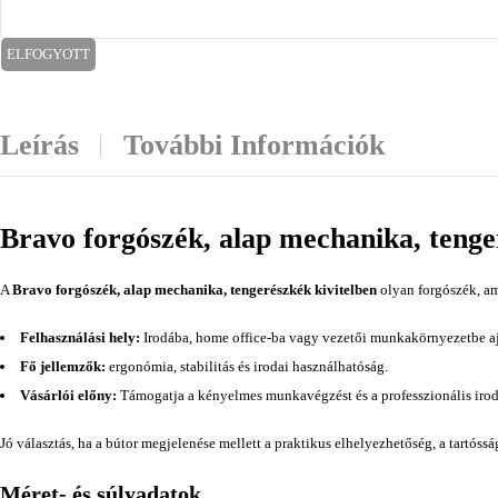
ELFOGYOTT
Leírás
További Információk
Bravo forgószék, alap mechanika, tenge
A
Bravo forgószék, alap mechanika, tengerészkék kivitelben
olyan forgószék, am
Felhasználási hely:
Irodába, home office-ba vagy vezetői munkakörnyezetbe aj
Fő jellemzők:
ergonómia, stabilitás és irodai használhatóság.
Vásárlói előny:
Támogatja a kényelmes munkavégzést és a professzionális irod
Jó választás, ha a bútor megjelenése mellett a praktikus elhelyezhetőség, a tartóss
Méret- és súlyadatok