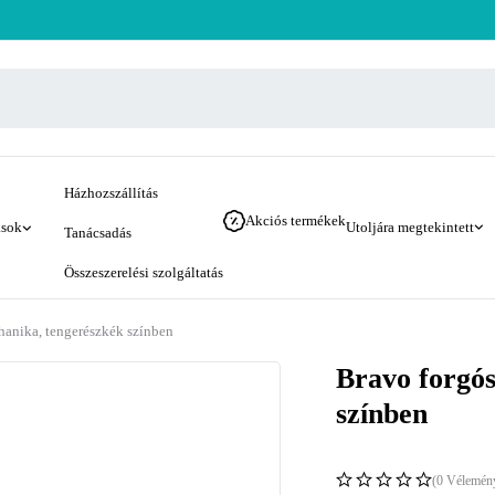
Házhozszállítás
Akciós termékek
ások
Utoljára megtekintett
Tanácsadás
Összeszerelési szolgáltatás
hanika, tengerészkék színben
Bravo forgós
színben
(0 Vélemén