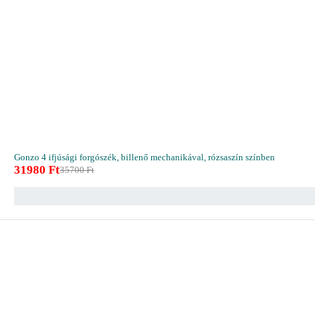
Gonzo 4 ifjúsági forgószék, billenő mechanikával, rózsaszín színben
31980
Ft
35700
Ft