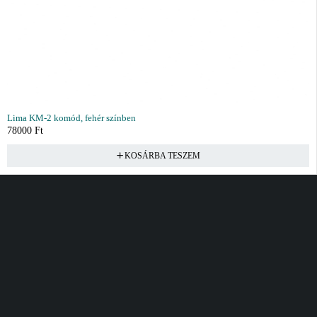
Lima KM-2 komód, fehér színben
78000
Ft
KOSÁRBA TESZEM
Vásárlás
Információ
Fiók
Kívánságlista
Gyakori kérdések
Kosár
Akciók
Rendelés követés
Fiókom
Összes termék
Szállítás
Rendeléseim
Tanácsadás
Kívánságlistám