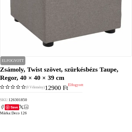
ELFOGYOTT
Zsámoly, Twist szövet, szürkésbézs Taupe,
Regor, 40 × 40 × 39 cm
Elfogyott
12900
Ft
(0 Vélemény)
SKU:
126301850
Save
Márka:
Deco 126