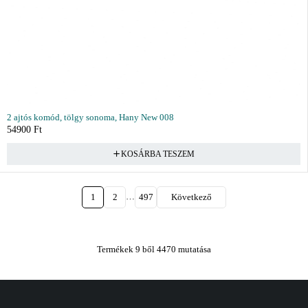
2 ajtós komód, tölgy sonoma, Hany New 008
54900
Ft
KOSÁRBA TESZEM
…
1
2
497
Következő
Termékek 9 ből 4470 mutatása