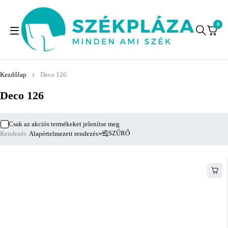
0
Kezdőlap
Deco 126
Deco 126
Csak az akciós termékeket jelenítse meg
SZŰRŐ
Rendezés
Alapértelmezett rendezés