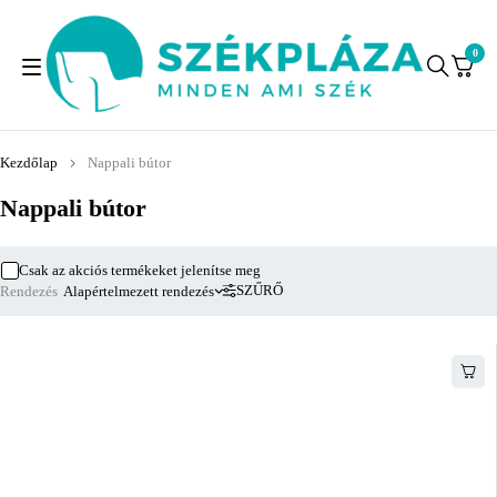
0
Kezdőlap
Nappali bútor
Nappali bútor
Csak az akciós termékeket jelenítse meg
SZŰRŐ
Rendezés
Alapértelmezett rendezés