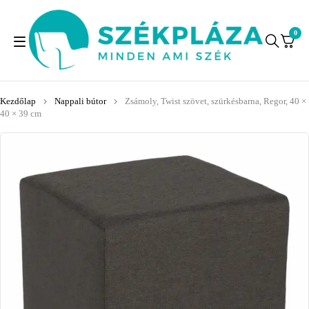
0
Kezdőlap
Nappali bútor
Zsámoly, Twist szövet, szürkésbarna, Regor, 40 ×
40 × 39 cm