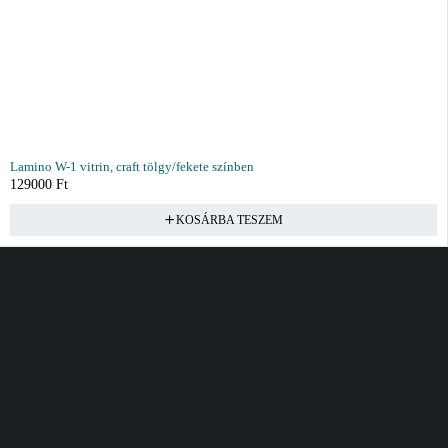
Lamino W-1 vitrin, craft tölgy/fekete színben
129000
Ft
KOSÁRBA TESZEM
Vásárlás
Információ
Fiók
Kívánságlista
Gyakori kérdések
Kosár
Akciók
Rendelés követés
Fiókom
Összes termék
Szállítás
Rendeléseim
Tanácsadás
Kívánságlistám