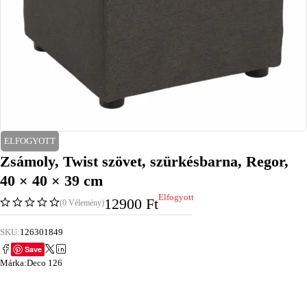
ELFOGYOTT
Zsámoly, Twist szövet, szürkésbarna, Regor,
40 × 40 × 39 cm
Elfogyott
12900
Ft
(0 Vélemény)
SKU:
126301849
Save
Márka:
Deco 126