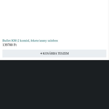
Bullet KM-2 komód, fekete/arany színben
139700
Ft
KOSÁRBA TESZEM
Vásárlás
Információ
Fiók
Kívánságlista
Gyakori kérdések
Kosár
Akciók
Rendelés követés
Fiókom
Összes termék
Szállítás
Rendeléseim
Tanácsadás
Kívánságlistám