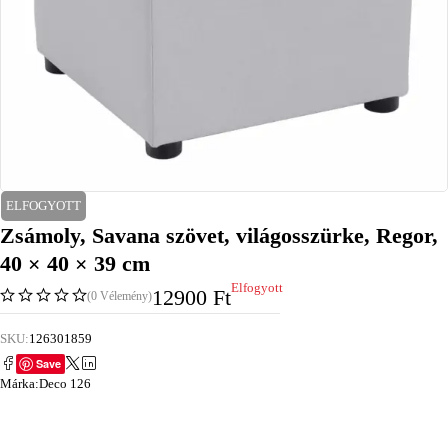
ELFOGYOTT
Zsámoly, Savana szövet, világosszürke, Regor,
40 × 40 × 39 cm
Elfogyott
12900
Ft
(0 Vélemény)
SKU:
126301859
Save
Márka:
Deco 126