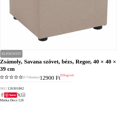
ELFOGYOTT
Zsámoly, Savana szövet, bézs, Regor, 40 × 40 ×
39 cm
Elfogyott
12900
Ft
(0 Vélemény)
SKU:
126301862
Save
Márka:
Deco 126