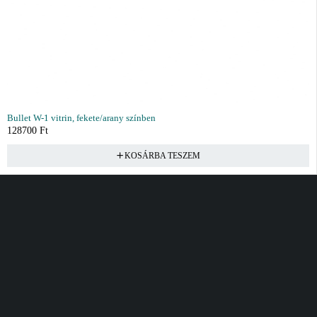
Bullet W-1 vitrin, fekete/arany színben
128700
Ft
KOSÁRBA TESZEM
Vásárlás
Információ
Fiók
Kívánságlista
Gyakori kérdések
Kosár
Akciók
Rendelés követés
Fiókom
Összes termék
Szállítás
Rendeléseim
Tanácsadás
Kívánságlistám