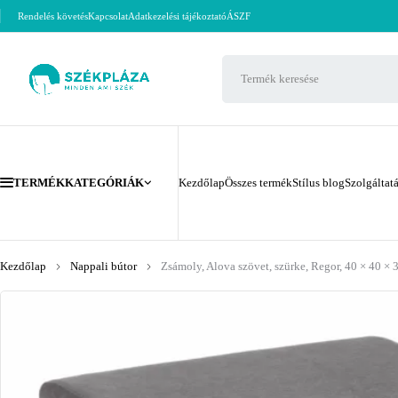
Rendelés követés
Kapcsolat
Adatkezelési tájékoztató
ÁSZF
TERMÉKKATEGÓRIÁK
Kezdőlap
Összes termék
Stílus blog
Szolgáltat
Kezdőlap
Nappali bútor
Zsámoly, Alova szövet, szürke, Regor, 40 × 40 × 