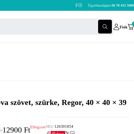
Ügyfélszoláglat
+36 70 432 5000
Fiók
va szövet, szürke, Regor, 40 × 40 × 39
SKU:
126301854
Elfogyott
12900
Ft
y)
Save