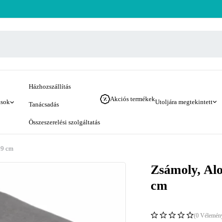
Házhozszállítás
Akciós termékek
ások
Utoljára megtekintett
Tanácsadás
Összeszerelési szolgáltatás
39 cm
Zsámoly, Alo
cm
(0 Vélemén