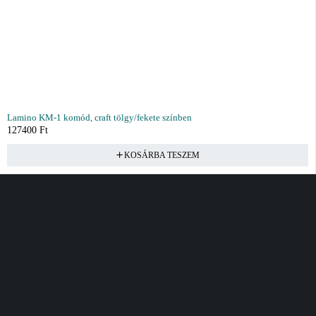
Lamino KM-1 komód, craft tölgy/fekete színben
127400
Ft
KOSÁRBA TESZEM
Vásárlás
Információ
Fiók
Kívánságlista
Gyakori kérdések
Kosár
Akciók
Rendelés követés
Fiókom
Összes termék
Szállítás
Rendeléseim
Tanácsadás
Kívánságlistám