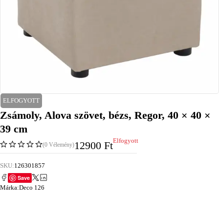
ELFOGYOTT
Zsámoly, Alova szövet, bézs, Regor, 40 × 40 ×
39 cm
Elfogyott
12900
Ft
(0 Vélemény)
SKU:
126301857
Save
Márka:
Deco 126