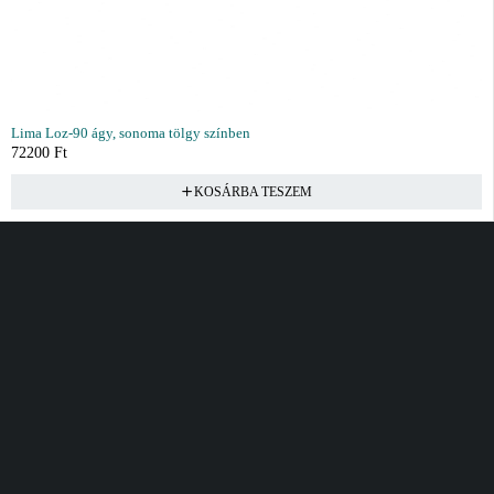
Lima Loz-90 ágy, sonoma tölgy színben
72200
Ft
KOSÁRBA TESZEM
Vásárlás
Információ
Fiók
Kívánságlista
Gyakori kérdések
Kosár
Akciók
Rendelés követés
Fiókom
Összes termék
Szállítás
Rendeléseim
Tanácsadás
Kívánságlistám
Kártyás fizetés GY.F.K
Banki fizetési