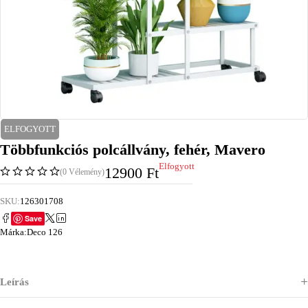
ELFOGYOTT
Többfunkciós polcállvány, fehér, Mavero
Elfogyott
12900
Ft
(0 Vélemény)
SKU:
126301708
Save
Márka:
Deco 126
Leírás