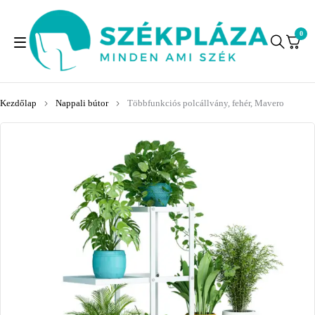
0
Kezdőlap
Nappali bútor
Többfunkciós polcállvány, fehér, Mavero